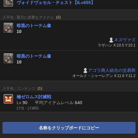
ヴォイドヴェセル・チェスト【ILv655】
入手先 : 取引に必要なアイテム
(
2
)
暗黒のトーテム像
10
ネズヴァズ
ラザハン X:10.5 Y:10.1
暗黒のトーテム像
10
アゴラ商人組合の交易商
オールド・シャーレアン X:11.6 Y:11.2
入手先 : コンテンツ
(
1
)
極ゼロムス討滅戦
Lv
90
平均アイテムレベル
640
討伐・討滅戦
名称をクリップボードにコピー