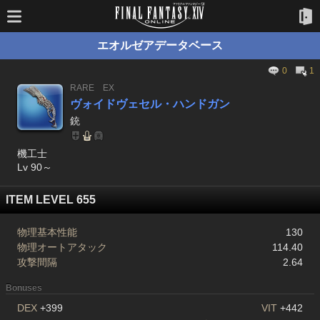
エオルゼアデータベース
0
1
RARE
EX
ヴォイドヴェセル・ハンドガン
銃
機工士
Lv 90～
ITEM LEVEL 655
物理基本性能
130
物理オートアタック
114.40
攻撃間隔
2.64
Bonuses
DEX
+399
VIT
+442