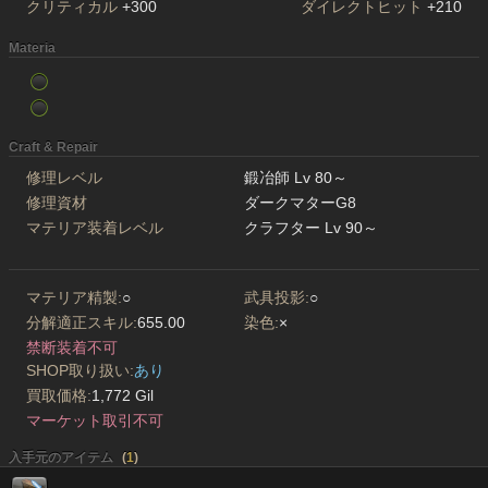
クリティカル
+300
ダイレクトヒット
+210
Materia
Craft & Repair
修理レベル
鍛冶師 Lv 80～
修理資材
ダークマターG8
マテリア装着レベル
クラフター Lv 90～
マテリア精製:
○
武具投影:
○
分解適正スキル:
655.00
染色:
×
禁断装着不可
SHOP取り扱い:
あり
買取価格:
1,772 Gil
マーケット取引不可
入手元のアイテム
(
1
)