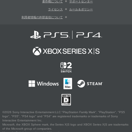
著作権について
サポートセンター
ライセンス
ルール＆ポリシー
利用者情報の外部送信について
©2026 Sony Interactive Entertainment LLC."PlayStation Family Mark", "PlayStation", "PS5
logo", "PS5", "PS4 logo" and "PS4" are registered trademarks or trademarks of Sony
Interactive Entertainment Inc.
Microsoft, the XBOX Sphere mark, the Series X|S logo and XBOX Series X|S are trademarks
of the Microsoft group of companies.