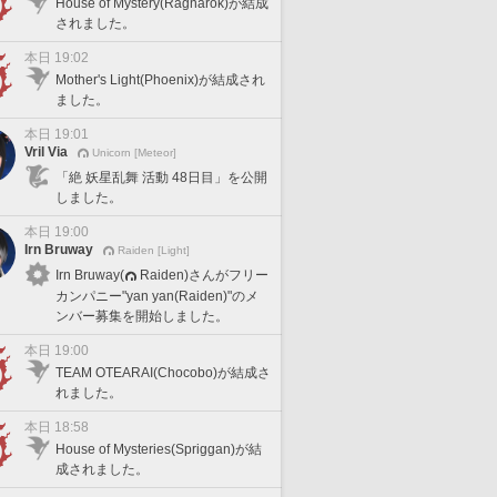
House of Mystery(Ragnarok)が結成
されました。
本日 19:02
Mother's Light(Phoenix)が結成され
ました。
本日 19:01
Vril Via
Unicorn [Meteor]
「絶 妖星乱舞 活動 48日目」を公開
しました。
本日 19:00
Irn Bruway
Raiden [Light]
Irn Bruway(
Raiden)さんがフリー
カンパニー"yan yan(Raiden)"のメ
ンバー募集を開始しました。
本日 19:00
TEAM OTEARAI(Chocobo)が結成さ
れました。
本日 18:58
House of Mysteries(Spriggan)が結
成されました。