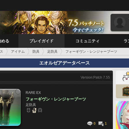
始める
プレイガイド
コミュニティ
ラ
ス
アイテム
防具
足防具
フォーギヴン・レンジャーブーツ
エオルゼアデータベース
Version:Patch 7.55
RARE
EX
フォーギヴン・レンジャーブーツ
足防具
0
1