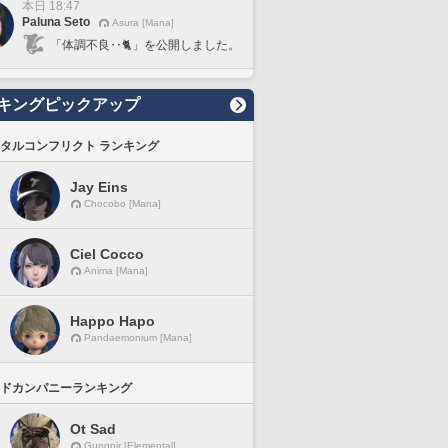
本日 18:47
Paluna Seto
Asura [Mana]
「体調不良‥🐈」を公開しました。
キングピックアップ
タルコンフリクト ランキング
Jay Eins
Chocobo [Mana]
Ciel Cocco
Anima [Mana]
Happo Hapo
Pandaemonium [Mana]
ドカンパニーランキング
Ot Sad
Gungnir [Elemental]