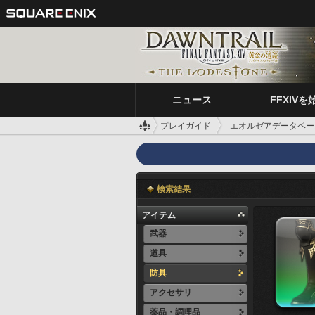
ニュース
FFXIVを
プレイガイド
エオルゼアデータベー
検索結果
アイテム
武器
道具
防具
アクセサリ
薬品・調理品