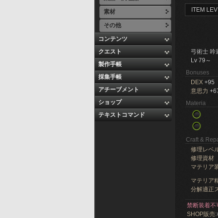
ITEM LEV
素材
その他
コンテンツ
クエスト
弓術士 吟
Lv 79～
製作手帳
Bonuses
採集手帳
DEX
+95
アチーブメント
意思力
+6
ショップ
Materia
テキストコマンド
Craft & Repa
修理レベ
修理資材
マテリア
マテリア精
分解適正ス
禁断装着不
SHOP販売: