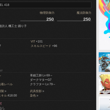
EL 418
物理防御力
魔法防御力
250
250
遊詩人 機工士 踊り子
VIT
+101
7
スキルスピード
+96
ir
ル
革細工師 Lv 69～
ダークマターG7
装着レベル
クラフター Lv 79～
製:
○
武具投影:
○
キル:
418.00
染色:
○
可
なし