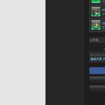
フ
腕
フ
指
フ
入手先
ダンジョン
>
偽造天界 