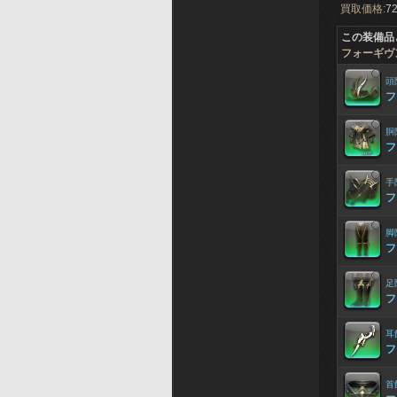
買取価格:
72
この装備品
フォーギヴ
頭
フ
胴
フ
手
フ
脚
フ
足
フ
耳
フ
首