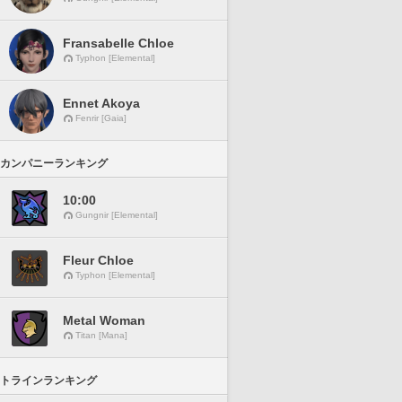
Fransabelle Chloe
Typhon [Elemental]
Ennet Akoya
Fenrir [Gaia]
カンパニーランキング
10:00
Gungnir [Elemental]
Fleur Chloe
Typhon [Elemental]
Metal Woman
Titan [Mana]
トラインランキング