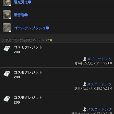
陽光覚え


黒雷岩


ゴールデンブッシュ


入手先 : 取引に必要なアイテム
(
23
)
コスモクレジット
200
メズエードンク
焦がれの入江 X:21.8 Y:21.8
コスモクレジット
200
メズエードンク
惑星パエンナ X:28.6 Y:13.4
コスモクレジット
200
メズエードンク
惑星オイジュス X:17.4 Y:24.5