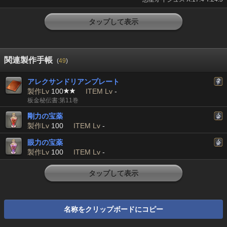
タップして表示
関連製作手帳
(
49
)
アレクサンドリアンプレート
製作Lv
100
ITEM Lv
-
板金秘伝書:第11巻
剛力の宝薬
製作Lv
100
ITEM Lv
-
眼力の宝薬
製作Lv
100
ITEM Lv
-
タップして表示
名称をクリップボードにコピー