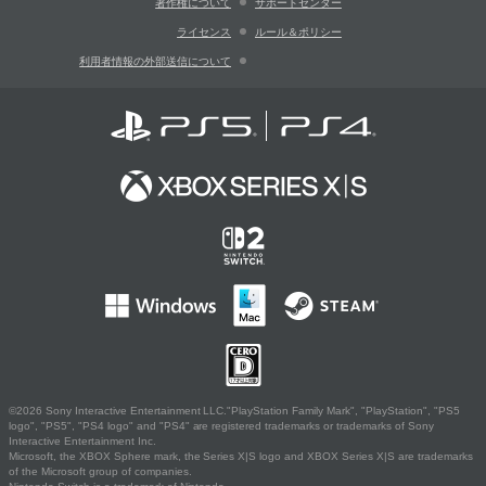
著作権について
サポートセンター
ライセンス
ルール＆ポリシー
利用者情報の外部送信について
©2026 Sony Interactive Entertainment LLC."PlayStation Family Mark", "PlayStation", "PS5
logo", "PS5", "PS4 logo" and "PS4" are registered trademarks or trademarks of Sony
Interactive Entertainment Inc.
Microsoft, the XBOX Sphere mark, the Series X|S logo and XBOX Series X|S are trademarks
of the Microsoft group of companies.