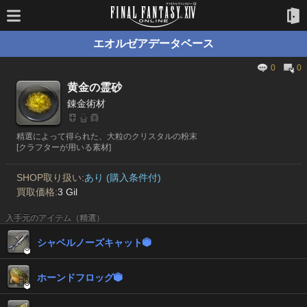
エオルゼアデータベース
0
0
黄金の霊砂
錬金術材
精選によって得られた、大粒のクリスタルの粉末
[クラフターが用いる素材]
SHOP取り扱い:
あり (購入条件付)
買取価格:
3 Gil
入手元のアイテム（精選）
シャベルノーズキャット


ホーンドフロッグ

