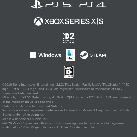
©2026 Sony Interactive Entertainment LLC."PlayStation Family Mark", "PlayStation", "PS5
logo", "PS5", "PS4 logo" and "PS4" are registered trademarks or trademarks of Sony
Interactive Entertainment Inc.
Microsoft, the XBOX Sphere mark, the Series X|S logo and XBOX Series X|S are trademarks
of the Microsoft group of companies.
Nintendo Switch is a trademark of Nintendo.
Windows is either a registered trademark or trademark of Microsoft Corporation in the United
States and/or other countries.
Mac is a trademark of Apple Inc.
©2026 Valve Corporation. Steam and the Steam logo are trademarks and/or registered
trademarks of Valve Corporation in the U.S. and/or other countries.