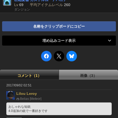
Lv
69
平均アイテムレベル
260
ダンジョン
名称をクリップボードにコピー
埋め込みコード表示
コメント（1）
画像（3）
2017/09/02 02:51
Lilou Leroy
Belias [Meteor]
おしゃれな短銃
4.0追加の銃で一番好きです