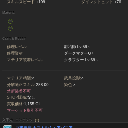
スキルスピード
+109
ダイレクトヒット
+76
Materia
Craft & Repair
修理レベル
鍛冶師 Lv 59～
修理資材
ダークマターG7
マテリア装着レベル
クラフター Lv 69～
マテリア精製:
○
武具投影:
○
分解適正スキル:
288.00
染色:
×
禁断装着不可
SHOP販売:
なし
買取価格:
1,155 Gil
マーケット取引不可
入手先 : コンテンツ
(
1
)
巨砲要塞 カストルム・アバニア