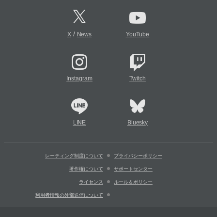
/
X
News
YouTube
Instagram
Twitch
LINE
Bluesky
レーティング制度について
プライバシーポリシー
著作権について
サポートセンター
ライセンス
ルール＆ポリシー
利用者情報の外部送信について