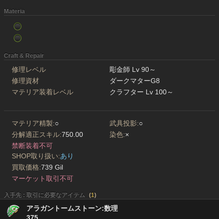
Materia
Craft & Repair
修理レベル
彫金師 Lv 90～
修理資材
ダークマターG8
マテリア装着レベル
クラフター Lv 100～
マテリア精製:
○
武具投影:
○
分解適正スキル:
750.00
染色:
×
禁断装着不可
SHOP取り扱い:
あり
買取価格:
739 Gil
マーケット取引不可
入手先 : 取引に必要なアイテム
(
1
)
アラガントームストーン:数理
375