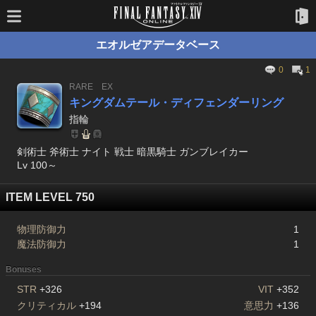
エオルゼアデータベース
0
1
RARE
EX
キングダムテール・ディフェンダーリング
指輪
剣術士 斧術士 ナイト 戦士 暗黒騎士 ガンブレイカー
Lv 100～
ITEM LEVEL 750
物理防御力
1
魔法防御力
1
Bonuses
STR
+326
VIT
+352
クリティカル
+194
意思力
+136