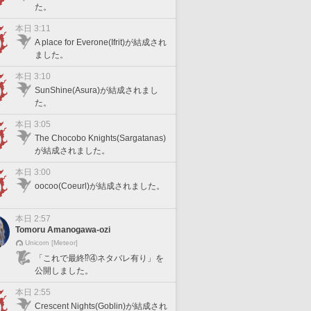
た。
本日 3:11
A place for Everone(Ifrit)が結成され
ました。
本日 3:10
SunShine(Asura)が結成されまし
た。
本日 3:05
The Chocobo Knights(Sargatanas)
が結成されました。
本日 3:00
oocoo(Coeurl)が結成されました。
本日 2:57
Tomoru Amanogawa-ozi
Unicorn [Meteor]
「これで最終⁉️④ネタバレ有り」を
公開しました。
本日 2:55
Crescent Nights(Goblin)が結成され