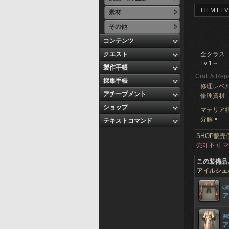
ITEM LEV
素材
その他
コンテンツ
クエスト
全クラス
Lv 1～
製作手帳
Craft & Repa
採集手帳
修理レベ
アチーブメント
修理資材
ショップ
マテリア精
分解:
×
テキストコマンド
SHOP販売
売却不可
マ
この装備品
アイルシェ
頭
ア
胴
ア