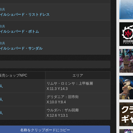
防具
イルシェパード・リストドレス
防具
イルシェパード・ボトム
防具
イルシェパード・サンダル
販売ショップNPC
エリア
リムサ・ロミンサ：上甲板層
人
X:11.3 Y:14.3
グリダニア：旧市街
人
X:10.0 Y:8.4
ウルダハ：ザル回廊
人
X:12.6 Y:13.1
名称をクリップボードにコピー