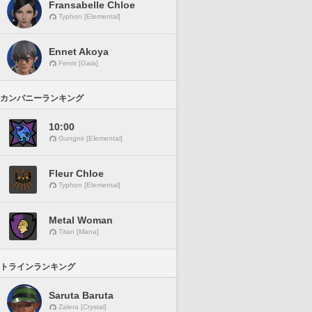
Fransabelle Chloe
Typhon [Elemental]
Ennet Akoya
Fenrir [Gaia]
カンパニーランキング
10:00
Gungnir [Elemental]
Fleur Chloe
Typhon [Elemental]
Metal Woman
Titan [Mana]
トラインランキング
Saruta Baruta
Zalera [Crystal]