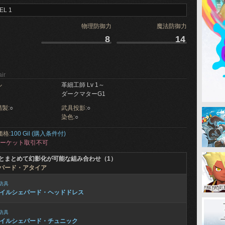
EL 1
物理防御力
魔法防御力
8
14
ir
ル
革細工師 Lv 1～
ダークマターG1
製:
○
武具投影:
○
染色:
○
価格:
100 Gil (購入条件付)
ーケット取引不可
とまとめて幻影化が可能な組み合わせ（1）
パード・アタイア
防具
イルシェパード・ヘッドドレス
防具
イルシェパード・チュニック