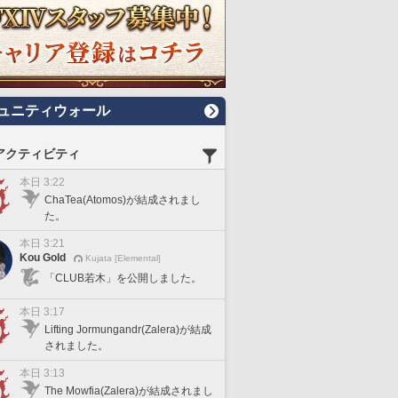
ュニティウォール
アクティビティ
本日 3:22
ChaTea(Atomos)が結成されまし
た。
本日 3:21
Kou Gold
Kujata [Elemental]
「CLUB若木」を公開しました。
本日 3:17
Lifting Jormungandr(Zalera)が結成
されました。
本日 3:13
The Mowfia(Zalera)が結成されまし