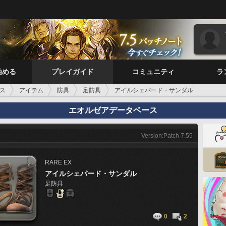
始める
プレイガイド
コミュニティ
ラ
ス
アイテム
防具
足防具
アイルシェパード・サンダル
エオルゼアデータベース
Version:Patch 7.55
RARE
EX
アイルシェパード・サンダル
足防具
0
2