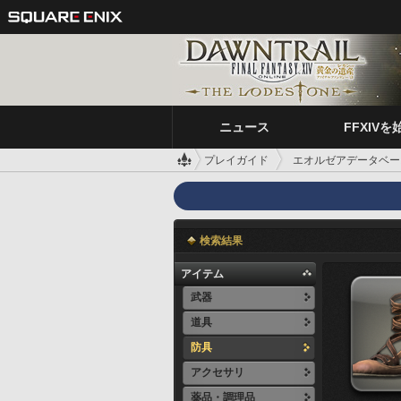
ニュース
FFXIVを
プレイガイド
エオルゼアデータベー
検索結果
アイテム
武器
道具
防具
アクセサリ
薬品・調理品