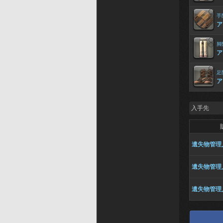
手
ア
脚
ア
足
ア
入手先
遺失物管理
遺失物管理
遺失物管理