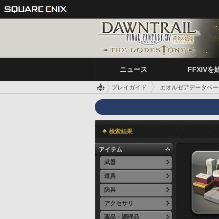
ニュース
FFXIVを
プレイガイド
エオルゼアデータベー
検索結果
アイテム
武器
道具
防具
アクセサリ
薬品・調理品