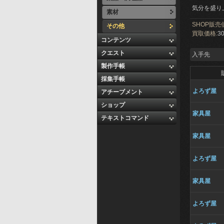
気分を盛り
素材
SHOP販売
その他
買取価格:
30
コンテンツ
クエスト
入手先
製作手帳
採集手帳
よろず屋
アチーブメント
ショップ
家具屋
テキストコマンド
家具屋
よろず屋
家具屋
よろず屋