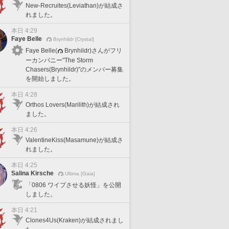
New-Recruites(Leviathan)が結成さ
れました。
本日 4:29
Faye Belle
Brynhildr [Crystal]
Faye Belle(
Brynhildr)さんがフリ
ーカンパニー"The Storm
Chasers(Brynhildr)"のメンバー募集
を開始しました。
本日 4:28
Orthos Lovers(Marilith)が結成され
ました。
本日 4:26
ValentineKiss(Masamune)が結成さ
れました。
本日 4:25
Salina Kirsche
Ultima [Gaia]
「0806 ワイプさせる妖怪」を公開
しました。
本日 4:21
Clones4Us(Kraken)が結成されまし