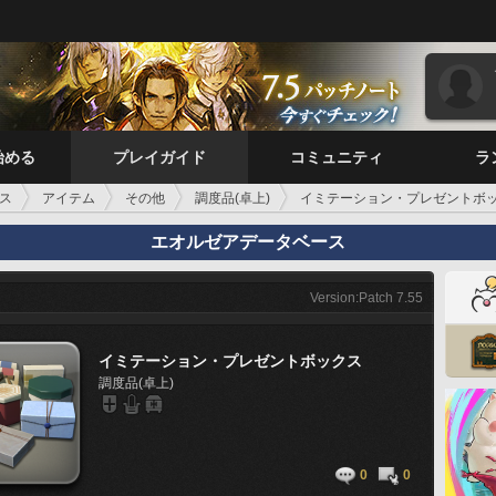
始める
プレイガイド
コミュニティ
ラ
ス
アイテム
その他
調度品(卓上)
イミテーション・プレゼントボ
エオルゼアデータベース
Version:Patch 7.55
イミテーション・プレゼントボックス
調度品(卓上)
0
0