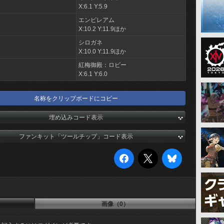
X:6.1 Y:5.9
エンピレアム
X:10.2 Y:11.9ほか
シロガネ
X:10.0 Y:11.9ほか
紅梅御殿：ロビー
X:6.1 Y:6.0
名称をクリップボードにコピー
埋め込みコード表示
ファンキット「ツールチップ」コード表示
画像（0）