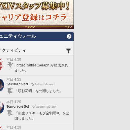
ュニティウォール
アクティビティ
本日 4:39
Forget Raffles(Seraph)が結成され
ました。
本日 4:33
Sakura Svart
Belias [Meteor]
「頭お花畑」を公開しました。
本日 4:29
Tomorrow Sol
Valefor [Meteor]
「新生リスキーモブ全制覇!!!」を公
開しました。
本日 4:29