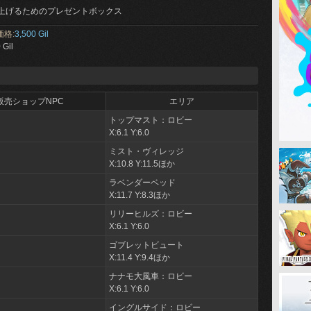
上げるためのプレゼントボックス
価格:
3,500 Gil
 Gil
販売ショップNPC
エリア
トップマスト：ロビー
X:6.1 Y:6.0
ミスト・ヴィレッジ
X:10.8 Y:11.5ほか
ラベンダーベッド
X:11.7 Y:8.3ほか
リリーヒルズ：ロビー
X:6.1 Y:6.0
ゴブレットビュート
X:11.4 Y:9.4ほか
ナナモ大風車：ロビー
X:6.1 Y:6.0
イングルサイド：ロビー