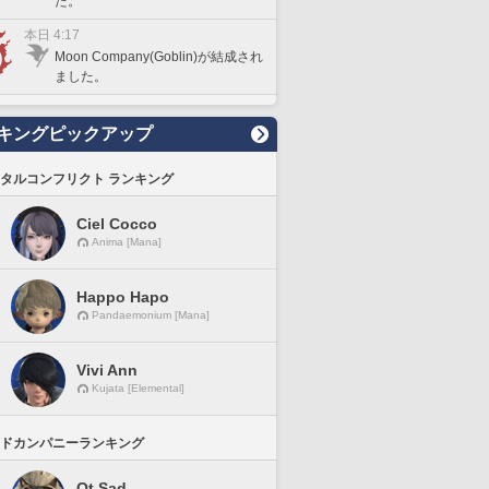
た。
本日 4:17
Moon Company(Goblin)が結成され
ました。
キングピックアップ
タルコンフリクト ランキング
Ciel Cocco
Anima [Mana]
Happo Hapo
Pandaemonium [Mana]
Vivi Ann
Kujata [Elemental]
ドカンパニーランキング
Ot Sad