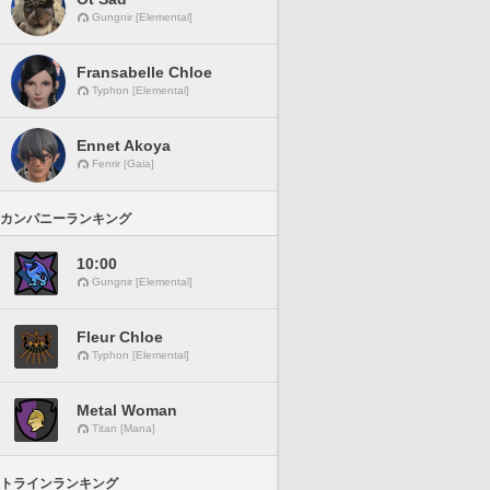
Gungnir [Elemental]
Fransabelle Chloe
Typhon [Elemental]
Ennet Akoya
Fenrir [Gaia]
カンパニーランキング
10:00
Gungnir [Elemental]
Fleur Chloe
Typhon [Elemental]
Metal Woman
Titan [Mana]
トラインランキング