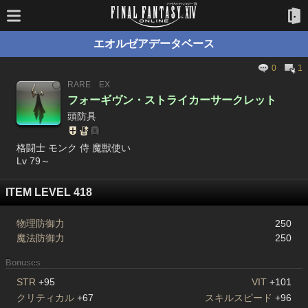
エオルゼアデータベース
0
1
RARE
EX
フォーギヴン・ストライカーサークレット
頭防具
格闘士 モンク 侍 魔獣使い
Lv 79～
ITEM LEVEL 418
物理防御力
250
魔法防御力
250
Bonuses
STR
+95
VIT
+101
クリティカル
+67
スキルスピード
+96