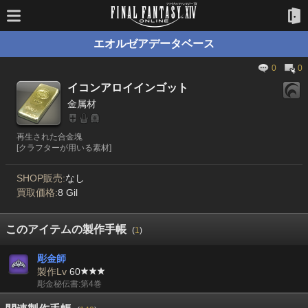
エオルゼアデータベース
0
0
イコンアロイインゴット
金属材
再生された合金塊
[クラフターが用いる素材]
SHOP販売:
なし
買取価格:
8 Gil
このアイテムの製作手帳
(
1
)
彫金師
製作Lv
60
彫金秘伝書:第4巻