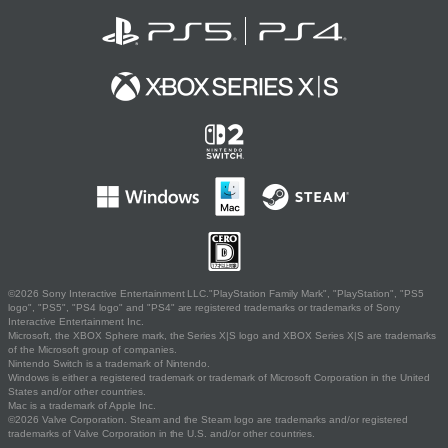
©2026 Sony Interactive Entertainment LLC."PlayStation Family Mark", "PlayStation", "PS5
logo", "PS5", "PS4 logo" and "PS4" are registered trademarks or trademarks of Sony
Interactive Entertainment Inc.
Microsoft, the XBOX Sphere mark, the Series X|S logo and XBOX Series X|S are trademarks
of the Microsoft group of companies.
Nintendo Switch is a trademark of Nintendo.
Windows is either a registered trademark or trademark of Microsoft Corporation in the United
States and/or other countries.
Mac is a trademark of Apple Inc.
©2026 Valve Corporation. Steam and the Steam logo are trademarks and/or registered
trademarks of Valve Corporation in the U.S. and/or other countries.