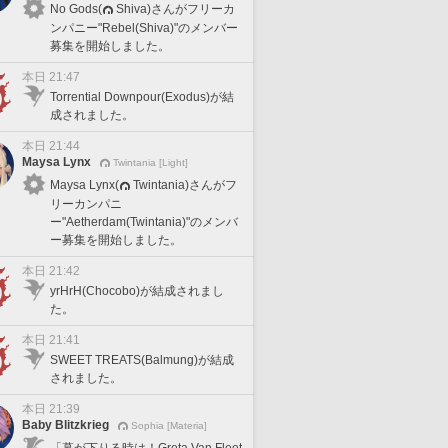
No Gods(
Shiva)さんがフリーカ
ンパニー"Rebel(Shiva)"のメンバー
募集を開始しました。
本日 21:47
Torrential Downpour(Exodus)が結
成されました。
本日 21:44
Maysa Lynx
Twintania [Light]
Maysa Lynx(
Twintania)さんがフ
リーカンパニ
ー"Aetherdam(Twintania)"のメンバ
ー募集を開始しました。
本日 21:42
yrHrH(Chocobo)が結成されまし
た。
本日 21:41
SWEET TREATS(Balmung)が結成
されました。
本日 21:39
Baby Blitzkrieg
Sophia [Materia]
「幕が下りる時は！Greta Van Fleet