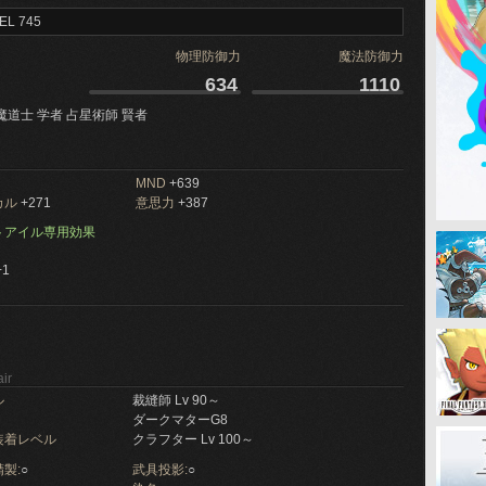
EL 745
物理防御力
魔法防御力
634
1110
魔道士 学者 占星術師 賢者
MND
+639
カル
+271
意思力
+387
トアイル専用効果
1
ir
ル
裁縫師 Lv 90～
ダークマターG8
装着レベル
クラフター Lv 100～
製:
○
武具投影:
○