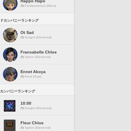
Happo Hapo
Pandaemonium [Mana]
ドカンパニーランキング
Ot Sad
Gungnir [Elemental]
Fransabelle Chloe
Typhon [Elemental]
Ennet Akoya
Fenrir [Gaia]
カンパニーランキング
10:00
Gungnir [Elemental]
Fleur Chloe
Typhon [Elemental]