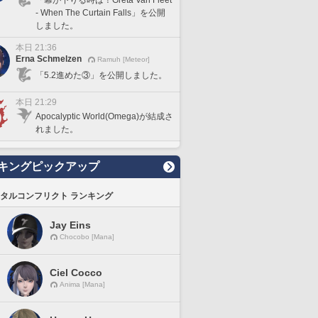
- When The Curtain Falls」を公開
しました。
本日 21:36
Erna Schmelzen
Ramuh [Meteor]
「5.2進めた③」を公開しました。
本日 21:29
Apocalyptic World(Omega)が結成さ
れました。
キングピックアップ
タルコンフリクト ランキング
Jay Eins
Chocobo [Mana]
Ciel Cocco
Anima [Mana]