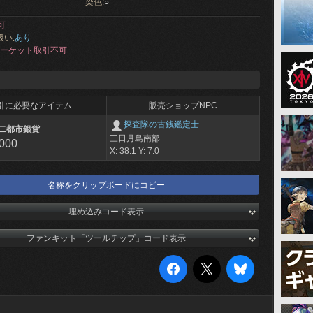
染色:
○
可
扱い:
あり
ーケット取引不可
引に必要なアイテム
販売ショップNPC
探査隊の古銭鑑定士
二都市銀貨
三日月島南部
,000
X: 38.1 Y: 7.0
名称をクリップボードにコピー
埋め込みコード表示
ファンキット「ツールチップ」コード表示