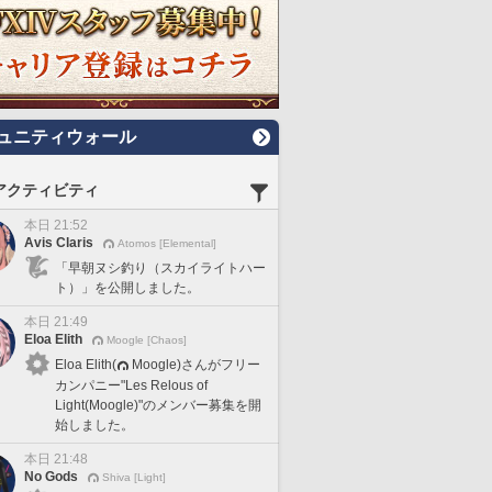
ュニティウォール
アクティビティ
本日 21:52
Avis Claris
Atomos [Elemental]
「早朝ヌシ釣り（スカイライトハー
ト）」を公開しました。
本日 21:49
Eloa Elith
Moogle [Chaos]
Eloa Elith(
Moogle)さんがフリー
カンパニー"Les Relous of
Light(Moogle)"のメンバー募集を開
始しました。
本日 21:48
No Gods
Shiva [Light]