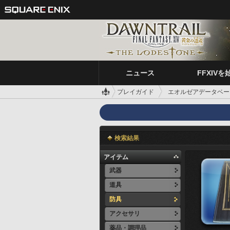
ニュース
FFXIVを
プレイガイド
エオルゼアデータベー
検索結果
アイテム
武器
道具
防具
アクセサリ
薬品・調理品