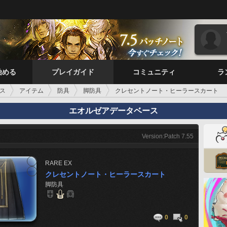
始める
プレイガイド
コミュニティ
ラ
ス
アイテム
防具
脚防具
クレセントノート・ヒーラースカート
エオルゼアデータベース
Version:Patch 7.55
RARE
EX
クレセントノート・ヒーラースカート
脚防具
0
0