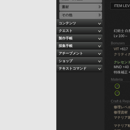
ITEM LEV
素材
その他
コンテンツ
クエスト
幻術士 白
Lv 100～
製作手帳
Bonuses
採集手帳
VIT
+617
アチーブメント
クリティ
ショップ
クレセン
MND +40
テキストコマンド
特殊補正 +
Materia
Craft & Repa
修理レベ
修理資材
マテリア
マテリア精