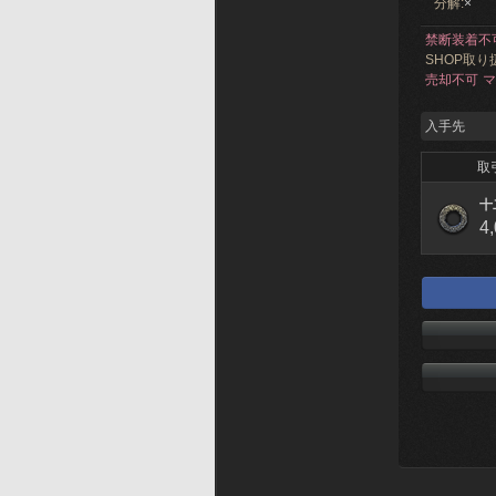
分解:
×
禁断装着不
SHOP取り
売却不可
マ
入手先
取
十
4