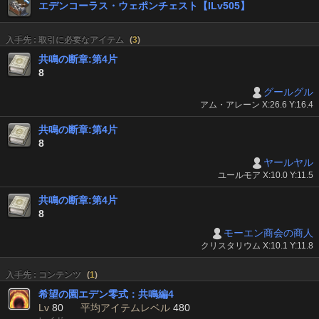
エデンコーラス・ウェポンチェスト【ILv505】
入手先 : 取引に必要なアイテム
(
3
)
共鳴の断章:第4片
8
グールグル
アム・アレーン X:26.6 Y:16.4
共鳴の断章:第4片
8
ヤールヤル
ユールモア X:10.0 Y:11.5
共鳴の断章:第4片
8
モーエン商会の商人
クリスタリウム X:10.1 Y:11.8
入手先 : コンテンツ
(
1
)
希望の園エデン零式：共鳴編4
Lv
80
平均アイテムレベル
480