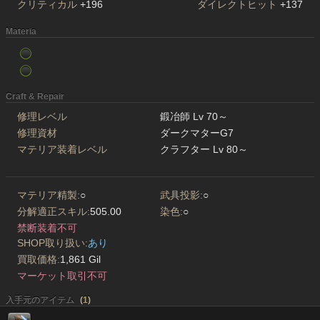
クリティカル
+196
ダイレクトヒット
+137
Materia
Craft & Repair
修理レベル
鍛冶師 Lv 70～
修理資材
ダークマターG7
マテリア装着レベル
クラフター Lv 80～
マテリア精製:
○
武具投影:
○
分解適正スキル:
505.00
染色:
○
禁断装着不可
SHOP取り扱い:
あり
買取価格:
1,861 Gil
マーケット取引不可
入手元のアイテム
(
1
)