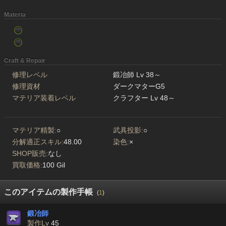
Materia
Craft & Repair
修理レベル
鍛冶師 Lv 38～
修理資材
ダークマターG5
マテリア装着レベル
クラフター Lv 48～
マテリア精製:
○
武具投影:
○
分解適正スキル:
48.00
染色:
×
SHOP販売:
なし
買取価格:
100 Gil
このアイテムの製作手帳
(
1
)
鍛冶師
製作Lv
45