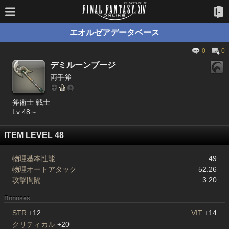
エオルゼアデータベース
0
0
デミルーンブージ
両手斧
斧術士 戦士
Lv 48～
ITEM LEVEL 48
物理基本性能
49
物理オートアタック
52.26
攻撃間隔
3.20
Bonuses
STR
+12
VIT
+14
クリティカル
+20