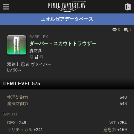
エオルゼアデータベース
0
2
RARE
EX
ダーバー・スカウトトラウザー
脚防具
双剣士 忍者 ヴァイパー
Lv 90～
ITEM LEVEL 575
物理防御力
548
魔法防御力
548
Bonuses
DEX
+249
VIT
+254
クリティカル
+241
意思力
+169