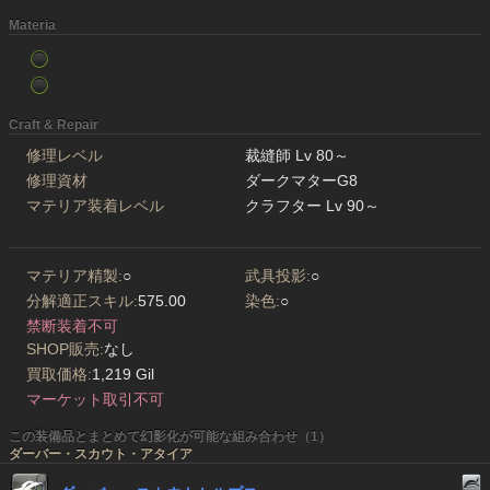
Materia
Craft & Repair
修理レベル
裁縫師 Lv 80～
修理資材
ダークマターG8
マテリア装着レベル
クラフター Lv 90～
マテリア精製:
○
武具投影:
○
分解適正スキル:
575.00
染色:
○
禁断装着不可
SHOP販売:
なし
買取価格:
1,219 Gil
マーケット取引不可
この装備品とまとめて幻影化が可能な組み合わせ（1）
ダーバー・スカウト・アタイア