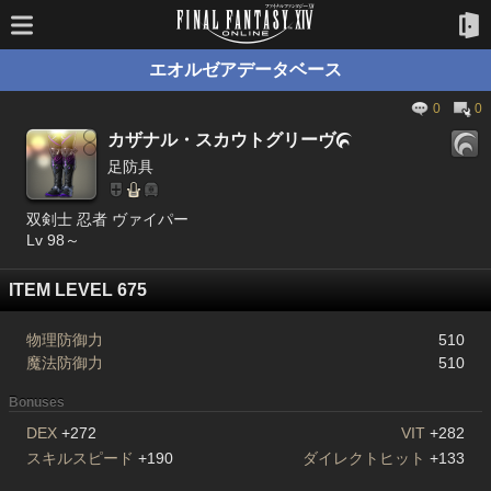
エオルゼアデータベース
0
0
カザナル・スカウトグリーヴ

足防具
双剣士 忍者 ヴァイパー
Lv 98～
ITEM LEVEL 675
物理防御力
510
魔法防御力
510
Bonuses
DEX
+272
VIT
+282
スキルスピード
+190
ダイレクトヒット
+133