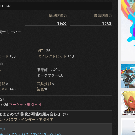
EL 148
物理防御力
魔法防御力
158
124
騎士 リーパー
VIT
+36
ピード
+30
ダイレクトヒット
+43
ir
ル
甲冑師 Lv 49～
ダークマターG6
製:
○
武具投影:
○
キル:
148.00
染色:
×
なし
7 Gil
マーケット取引不可
とまとめて幻影化が可能な組み合わせ（1）
ン・パスファインダー・アタイア
防具
ャーレアン・パスファインダーヘルム