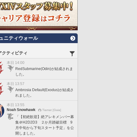
ュニティウォール
アクティビティ
本日 14:00
RedSubmarine(Odin)が結成されま
した。
本日 13:57
Ambrosia Default(Exodus)が結成さ
れました。
本日 13:55
Noah Snowhawk
Tiamat [Gaia]
「【初絶歓迎】絶アレキメンバー募
集＠H2D2D3 ２か月踏破目標 9
月中旬から下旬スタート予定」を公
開しました。