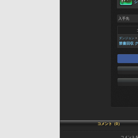
シ
入手先
ダンジョン
>
禁書回収 
コメント（0）
コメント