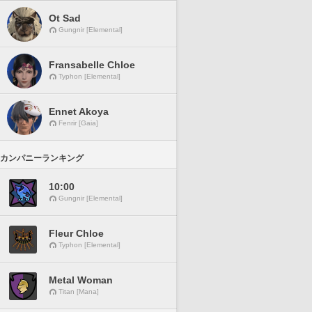
Ot Sad
Gungnir [Elemental]
Fransabelle Chloe
Typhon [Elemental]
Ennet Akoya
Fenrir [Gaia]
カンパニーランキング
10:00
Gungnir [Elemental]
Fleur Chloe
Typhon [Elemental]
Metal Woman
Titan [Mana]