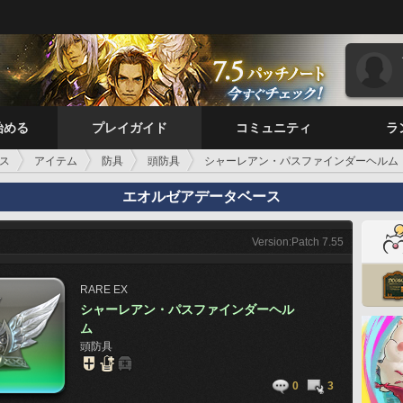
始める
プレイガイド
コミュニティ
ラ
ス
アイテム
防具
頭防具
シャーレアン・パスファインダーヘルム
エオルゼアデータベース
Version:Patch 7.55
RARE
EX
シャーレアン・パスファインダーヘル
ム
頭防具
0
3