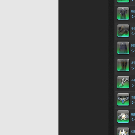
胴
シ
手
シ
脚
シ
足
シ
耳
シ
首
シ
腕
シ
指