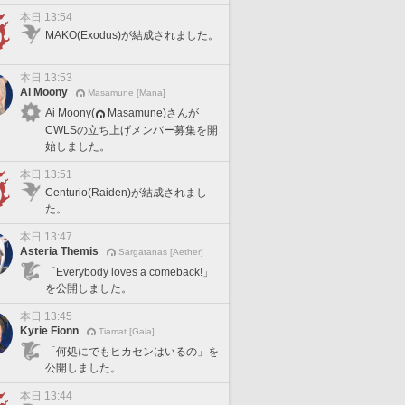
本日 13:54
MAKO(Exodus)が結成されました。
本日 13:53
Ai Moony
Masamune [Mana]
Ai Moony(
Masamune)さんが
CWLSの立ち上げメンバー募集を開
始しました。
本日 13:51
Centurio(Raiden)が結成されまし
た。
本日 13:47
Asteria Themis
Sargatanas [Aether]
「Everybody loves a comeback!」
を公開しました。
本日 13:45
Kyrie Fionn
Tiamat [Gaia]
「何処にでもヒカセンはいるの」を
公開しました。
本日 13:44