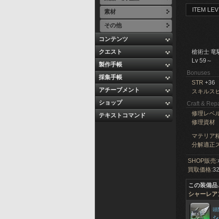
ITEM LEV
素材
その他
コンテンツ
クエスト
槍術士 竜
Lv 59～
製作手帳
Bonuses
採集手帳
STR
+36
アチーブメント
スキルス
ショップ
Craft & Repa
修理レベ
テキストコマンド
修理資材
マテリア精
分解適正ス
SHOP販売:
買取価格:
32
この装備品
シャーレア
頭
シ