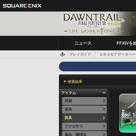
ニュース
FFXIVを
プレイガイド
エオルゼアデータベー
検索結果
アイテム
武器
道具
防具
アクセサリ
薬品・調理品