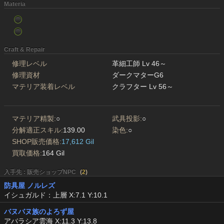
Materia
Craft & Repair
修理レベル
革細工師 Lv 46～
修理資材
ダークマターG6
マテリア装着レベル
クラフター Lv 56～
マテリア精製:
○
武具投影:
○
分解適正スキル:
139.00
染色:
○
SHOP販売価格:
17,612 Gil
買取価格:
164 Gil
入手先 : 販売ショップNPC
(
2
)
防具屋 ノルレズ
イシュガルド：上層 X:7.1 Y:10.1
バヌバヌ族のよろず屋
アバラシア雲海 X:11.3 Y:13.8