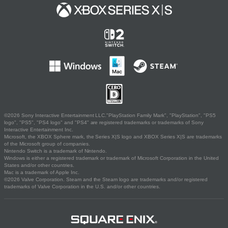
©2026 Sony Interactive Entertainment LLC."PlayStation Family Mark", "PlayStation", "PS5
logo", "PS5", "PS4 logo" and "PS4" are registered trademarks or trademarks of Sony
Interactive Entertainment Inc.
Microsoft, the XBOX Sphere mark, the Series X|S logo and XBOX Series X|S are trademarks
of the Microsoft group of companies.
Nintendo Switch is a trademark of Nintendo.
Windows is either a registered trademark or trademark of Microsoft Corporation in the United
States and/or other countries.
Mac is a trademark of Apple Inc.
©2026 Valve Corporation. Steam and the Steam logo are trademarks and/or registered
trademarks of Valve Corporation in the U.S. and/or other countries.