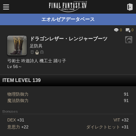
エオルゼアデータベース
0
0
ドラゴンレザー・レンジャーブーツ
足防具
弓術士 吟遊詩人 機工士 踊り子
Lv 56～
ITEM LEVEL 139
物理防御力
91
魔法防御力
91
Bonuses
DEX
+31
VIT
+32
意思力
+22
ダイレクトヒット
+31