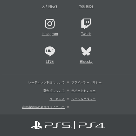
/
X
News
YouTube
Instagram
Twitch
LINE
Bluesky
レーティング制度について
プライバシーポリシー
著作権について
サポートセンター
ライセンス
ルール＆ポリシー
利用者情報の外部送信について