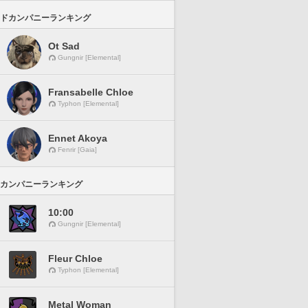
ドカンパニーランキング
Ot Sad
Gungnir [Elemental]
Fransabelle Chloe
Typhon [Elemental]
Ennet Akoya
Fenrir [Gaia]
カンパニーランキング
10:00
Gungnir [Elemental]
Fleur Chloe
Typhon [Elemental]
Metal Woman