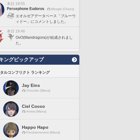
本日 19:55
Persephone Eudoros
Moogle [Chaos]
エオルゼアデータベース「ブルーウ
ィドー」にコメントしました。
本日 19:46
OvO(Mandragora)が結成されまし
た。
キングピックアップ
タルコンフリクト ランキング
Jay Eins
Chocobo [Mana]
Ciel Cocco
Anima [Mana]
Happo Hapo
Pandaemonium [Mana]