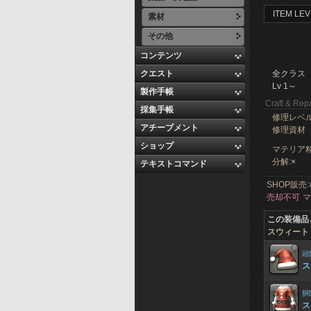
ITEM LEV
素材
その他
コンテンツ
クエスト
全クラス
Lv 1～
製作手帳
Craft & Repa
採集手帳
修理レベ
アチーブメント
修理資材
ショップ
マテリア精
分解:
×
テキストコマンド
SHOP販売:
売却不可
マ
この装備品
スウィート
頭
ス
胴
ス