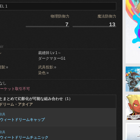
EL 1
物理防御力
魔法防御力
7
13
ir
ル
裁縫師 Lv 1～
ダークマターG1
製:
○
武具投影:
○
染色:
○
なし
ーケット取引不可
とまとめて幻影化が可能な組み合わせ（1）
ドリーム・アタイア
防具
ウィートドリームキャップ
防具
ウィートドリームチュニック