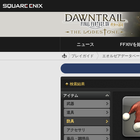
ニュース
FFXIVを
プレイガイド
エオルゼアデータベー
検索結果
アイテム
武器
道具
防具
アクセサリ
薬品・調理品