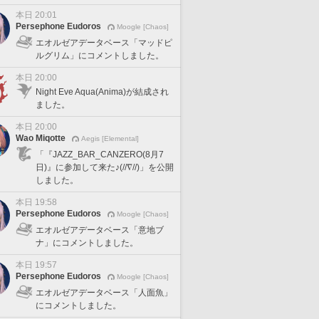
本日 20:01
Persephone Eudoros
Moogle [Chaos]
エオルゼアデータベース「マッドピ
ルグリム」にコメントしました。
本日 20:00
Night Eve Aqua(Anima)が結成され
ました。
本日 20:00
Wao Miqotte
Aegis [Elemental]
「『JAZZ_BAR_CANZERO(8月7
日)』に参加して来た♪(//∇//)」を公開
しました。
本日 19:58
Persephone Eudoros
Moogle [Chaos]
エオルゼアデータベース「意地ブ
ナ」にコメントしました。
本日 19:57
Persephone Eudoros
Moogle [Chaos]
エオルゼアデータベース「人面魚」
にコメントしました。