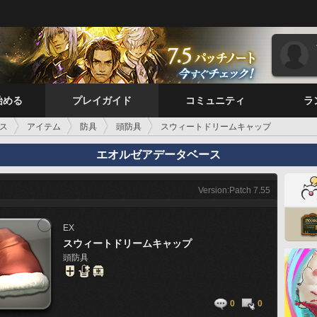
始める
プレイガイド
コミュニティ
ラ
ス
アイテム
防具
頭防具
スウィートドリームキャップ
エオルゼアデータベース
Version:Patch 7.55
EX
スウィートドリームキャップ
頭防具
0
0