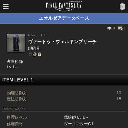
エオルゼアデータベース
0
1
RARE
EX
ヴァートゥ・ウェルキンブリーチ
脚防具
占星術師
Lv 1～
ITEM LEVEL 1
物理防御力
10
魔法防御力
18
Craft & Repair
修理レベル
裁縫師 Lv 1～
修理資材
ダークマターG1