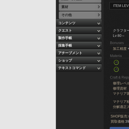
ITEM LEV
素材
その他
コンテンツ
クエスト
クラフタ
Lv 80～
製作手帳
Bonuses
採集手帳
加工精度
+
アチーブメント
Materia
ショップ
テキストコマンド
Craft & Repa
修理レベ
修理資材
マテリア
マテリア精
分解適正ス
SHOP販売:
買取価格:
39