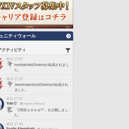
ュニティウォール
アクティビティ
本日 17:57
montykristo(Golem)が結成されまし
た。
本日 17:52
JeanInspectors(Golem)が結成され
ました。
本日 17:37
Yuki C'
Valefor [Meteor]
「2周目エオルゼア」を公開しまし
た。
本日 17:34
Svalin Abendroth
Titan [Mana]