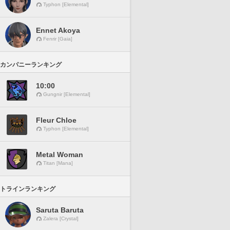
Typhon [Elemental]
Ennet Akoya
Fenrir [Gaia]
カンパニーランキング
10:00
Gungnir [Elemental]
Fleur Chloe
Typhon [Elemental]
Metal Woman
Titan [Mana]
トラインランキング
Saruta Baruta
Zalera [Crystal]