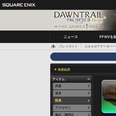
ニュース
FFXIVを
プレイガイド
エオルゼアデータベー
検索結果
アイテム
武器
道具
防具
アクセサリ
薬品・調理品