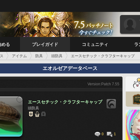
始める
プレイガイド
コミュニティ
ラ
ス
アイテム
防具
頭防具
エースセチック・クラフターキャップ
エオルゼアデータベース
Version:Patch 7.55
エースセチック・クラフターキャップ
頭防具
0
1