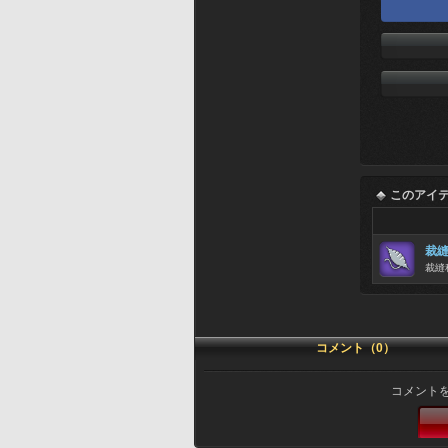
このアイ
裁
裁縫
コメント（0）
コメント