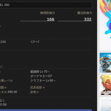
EL 490
物理防御力
魔法防御力
166
332
ー
234
CP
+7
ir
ル
裁縫師 Lv 70～
ダークマターG7
装着レベル
クラフター Lv 80～
製:
○
武具投影:
○
キル:
490.00
染色:
○
なし
0 Gil