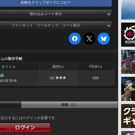
名称をクリップボードにコピー
埋め込みコード表示
ファンキット「ツールチップ」コード表示
テムの製作手帳
タイトル
製作Lv
ITEM Lv
縫師
80
490
秘伝書:第8巻
画像（1）
を記入するにはログインが必要です。