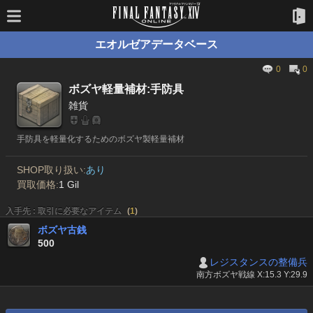
エオルゼアデータベース
0
0
ボズヤ軽量補材:手防具
雑貨
手防具を軽量化するためのボズヤ製軽量補材
SHOP取り扱い:
あり
買取価格:
1 Gil
入手先 : 取引に必要なアイテム
(
1
)
ボズヤ古銭
500
レジスタンスの整備兵
南方ボズヤ戦線 X:15.3 Y:29.9