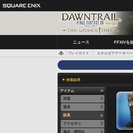
ニュース
FFXIVを
プレイガイド
エオルゼアデータベー
検索結果
アイテム
武器
道具
防具
アクセサリ
薬品・調理品