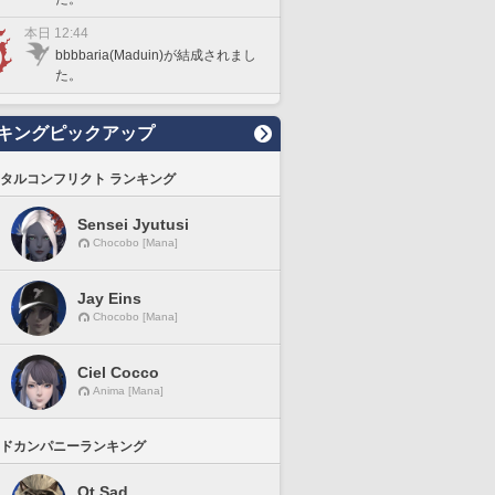
本日 12:44
bbbbaria(Maduin)が結成されまし
た。
キングピックアップ
タルコンフリクト ランキング
Sensei Jyutusi
Chocobo [Mana]
Jay Eins
Chocobo [Mana]
Ciel Cocco
Anima [Mana]
ドカンパニーランキング
Ot Sad