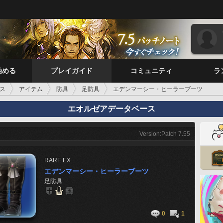
始める
プレイガイド
コミュニティ
ラ
ス
アイテム
防具
足防具
エデンマーシー・ヒーラーブーツ
エオルゼアデータベース
Version:Patch 7.55
RARE
EX
エデンマーシー・ヒーラーブーツ
足防具
0
1