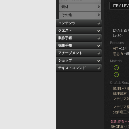
ITEM LEV
素材
その他
コンテンツ
クエスト
幻術士 白
Lv 80～
製作手帳
Bonuses
採集手帳
VIT
+114
アチーブメント
意思力
+8
ショップ
Materia
テキストコマンド
Craft & Repa
修理レベ
修理資材
マテリア
マテリア精
分解適正ス
禁断装着不
SHOP取り