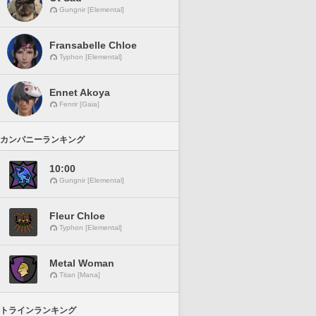
Gungnir [Elemental]
Fransabelle Chloe
Typhon [Elemental]
Ennet Akoya
Fenrir [Gaia]
カンパニーランキング
10:00
Gungnir [Elemental]
Fleur Chloe
Typhon [Elemental]
Metal Woman
Titan [Mana]
トラインランキング