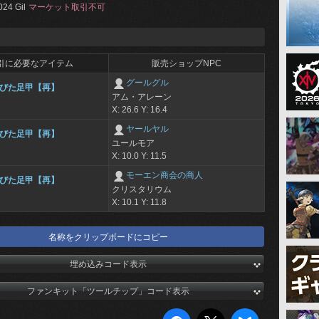
024 Gil
マーケット取引不可
引に必要なアイテム
販売ショップNPC
グールグル
びた足甲【再】
アム・アレーン
X: 26.6 Y: 16.4
ヤールヤル
びた足甲【再】
ユールモア
X: 10.0 Y: 11.5
モーエン商会の商人
びた足甲【再】
クリスタリウム
X: 10.1 Y: 11.8
名称をクリップボードにコピー
埋め込みコード表示
ファンキット「ツールチップ」コード表示