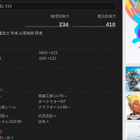
EL 510
物理防御力
魔法防御力
234
410
魔道士 学者 占星術師 賢者
MND
+123
5
信仰
+121
ir
ル
革細工師 Lv 70～
ダークマターG7
装着レベル
クラフター Lv 80～
製:
○
武具投影:
○
キル:
510.00
染色:
×
可
扱い:
あり