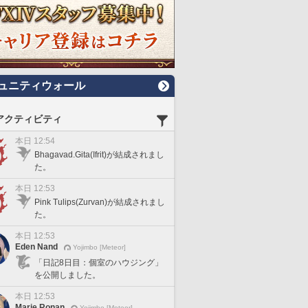
ュニティウォール
アクティビティ
本日 12:54
Bhagavad.Gita(Ifrit)が結成されまし
た。
本日 12:53
Pink Tulips(Zurvan)が結成されまし
た。
本日 12:53
Eden Nand
Yojimbo [Meteor]
「日記8日目：個室のハウジング」
を公開しました。
本日 12:53
Marie Ronan
Yojimbo [Meteor]