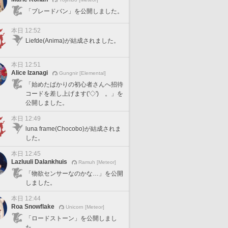
「ブレードバン」を公開しました。
本日 12:52
Liefde(Anima)が結成されました。
本日 12:51
Alice Izanagi
Gungnir [Elemental]
「始めたばかりの初心者さんへ招待
コードを差し上げます('◇')ゞ。」を
公開しました。
本日 12:49
luna frame(Chocobo)が結成されま
した。
本日 12:45
Lazluuli Dalankhuis
Ramuh [Meteor]
「物欲センサーなのかな…」を公開
しました。
本日 12:44
Roa Snowflake
Unicorn [Meteor]
「ロードストーン」を公開しまし
た。