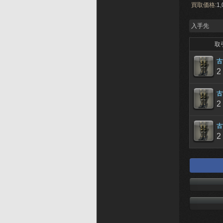
買取価格:
1,
入手先
取
古
2
古
2
古
2