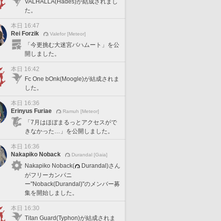
VALHALLA(Hades)が結成されまし
た。
本日 16:47
Rei Forzik
Valefor [Meteor]
「今更挑む大迷宮バハムート」を公
開しました。
本日 16:42
Fc One bOnk(Moogle)が結成されま
した。
本日 16:36
Erinyus Furiae
Ramuh [Meteor]
「7月はほぼまるっとアクセスがで
きなかった…」を公開しました。
本日 16:36
Nakapiko Noback
Durandal [Gaia]
Nakapiko Noback(
Durandal)さん
がフリーカンパニ
ー"Noback(Durandal)"のメンバー募
集を開始しました。
本日 16:30
Titan Guard(Typhon)が結成されま