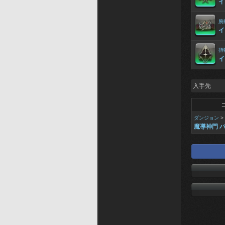
イ
腕
イ
指
イ
入手先
ダンジョン
>
魔導神門 