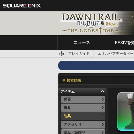
ニュース
FFXIVを
プレイガイド
エオルゼアデータベー
検索結果
アイテム
武器
道具
防具
アクセサリ
薬品・調理品