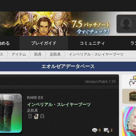
始める
プレイガイド
コミュニティ
ラ
ス
アイテム
防具
足防具
インペリアル・スレイヤーブーツ
エオルゼアデータベース
Version:Patch 7.55
RARE
EX
インペリアル・スレイヤーブーツ
足防具
0
2