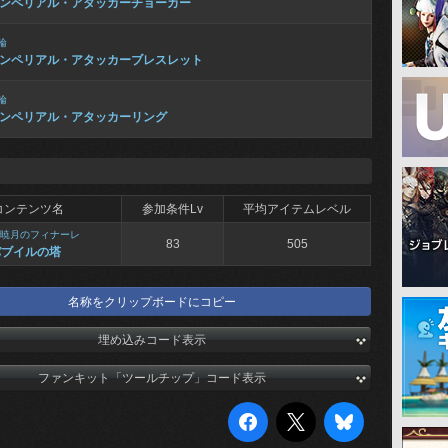
ンペリアル・アタッカーチョーカー
輪
ンペリアル・アタッカーブレスレット
輪
ンペリアル・アタッカーリング
コンテンツ名
参加条件Lv
平均アイテムレベル
暁月のフィナーレ
83
505
バブイルの塔
名称をクリップボードにコピー
埋め込みコード表示
ファンキット「ツールチップ」コード表示