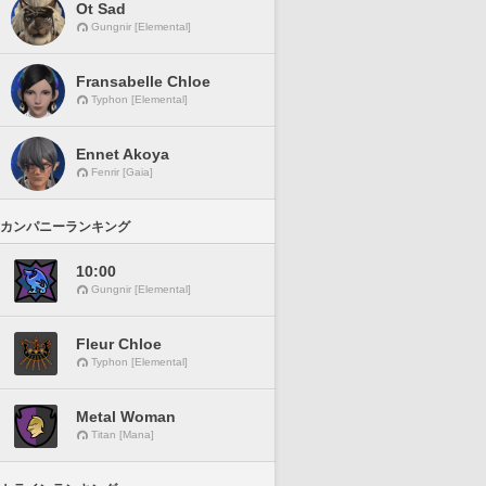
Ot Sad
Gungnir [Elemental]
Fransabelle Chloe
Typhon [Elemental]
Ennet Akoya
Fenrir [Gaia]
カンパニーランキング
10:00
Gungnir [Elemental]
Fleur Chloe
Typhon [Elemental]
Metal Woman
Titan [Mana]