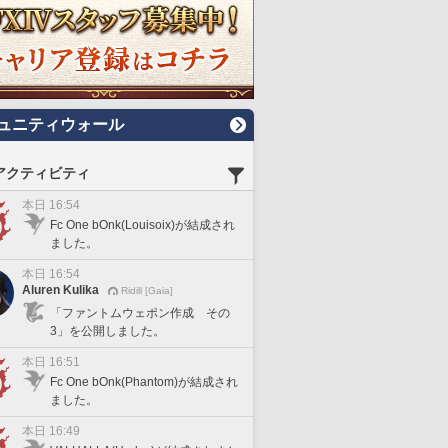
ュニティウォール
アクティビティ
本日 16:54
Fc One bOnk(Louisoix)が結成され
ました。
本日 16:54
Aluren Kulika
Ridill [Gaia]
「ファントムウェポン作成 その
3」を公開しました。
本日 16:51
Fc One bOnk(Phantom)が結成され
ました。
本日 16:49