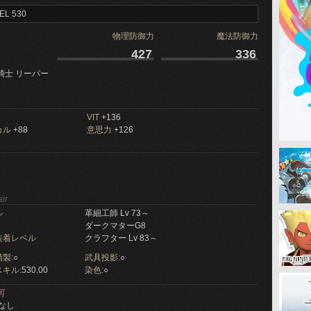
EL 530
物理防御力
魔法防御力
427
336
騎士 リーパー
VIT
+136
カル
+88
意思力
+126
ir
ル
革細工師 Lv 73～
ダークマターG8
装着レベル
クラフター Lv 83～
製:
○
武具投影:
○
キル:
530.00
染色:
○
可
なし