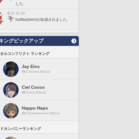
した。
本日 16:30
lustitia(Ixion)が結成されました。
キングピックアップ
タルコンフリクト ランキング
Jay Eins
Chocobo [Mana]
Ciel Cocco
Anima [Mana]
Happo Hapo
Pandaemonium [Mana]
ドカンパニーランキング