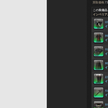
買取価格:
73
この装備品
インペリア
頭
イ
胴
イ
手
イ
脚
イ
足
イ
耳
イ
首