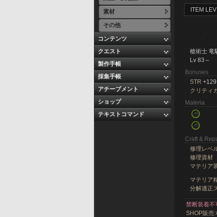
ITEM LEV
素材
その他
コンテンツ
クエスト
槍術士 竜
Lv 83～
製作手帳
Bonuses
採集手帳
STR
+129
アチーブメント
クリティ
ショップ
Materia
テキストコマンド
Craft & Repa
修理レベ
修理資材
マテリア
マテリア精
分解適正ス
禁断装着不
SHOP販売: