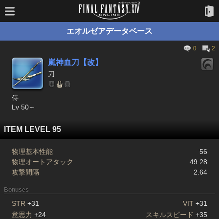
エオルゼアデータベース
0
2
嵐神血刀【改】
刀
侍
Lv 50～
ITEM LEVEL 95
物理基本性能
56
物理オートアタック
49.28
攻撃間隔
2.64
Bonuses
STR
+31
VIT
+31
意思力
+24
スキルスピード
+35