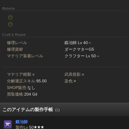
Materia
Craft & Repair
修理レベル
鍛冶師 Lv 40～
修理資材
ダークマターG5
マテリア装着レベル
クラフター Lv 50～
マテリア精製:
○
武具投影:
○
分解適正スキル:
95.00
染色:
×
SHOP販売:
なし
買取価格:
204 Gil
このアイテムの製作手帳
(
1
)
鍛冶師
製作Lv
50