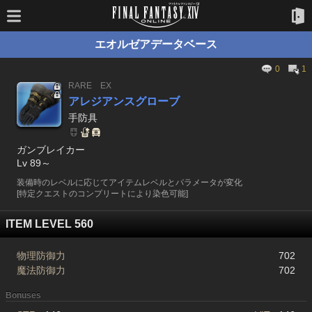
エオルゼアデータベース
0
1
RARE
EX
アレジアンスグローブ
手防具
ガンブレイカー
Lv 89～
装備時のレベルに応じてアイテムレベルとパラメータが変化
[特定クエストのコンプリートにより染色可能]
ITEM LEVEL 560
物理防御力
702
魔法防御力
702
Bonuses