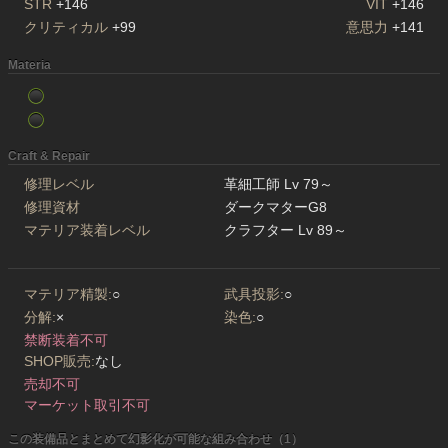
STR
+146
VIT
+146
クリティカル
+99
意思力
+141
Materia
Craft & Repair
修理レベル
革細工師 Lv 79～
修理資材
ダークマターG8
マテリア装着レベル
クラフター Lv 89～
マテリア精製:
○
武具投影:
○
分解:
×
染色:
○
禁断装着不可
SHOP販売:
なし
売却不可
マーケット取引不可
この装備品とまとめて幻影化が可能な組み合わせ（1）