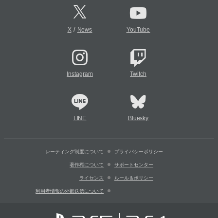
/
X
News
YouTube
Instagram
Twitch
LINE
Bluesky
レーティング制度について
プライバシーポリシー
著作権について
サポートセンター
ライセンス
ルール＆ポリシー
利用者情報の外部送信について