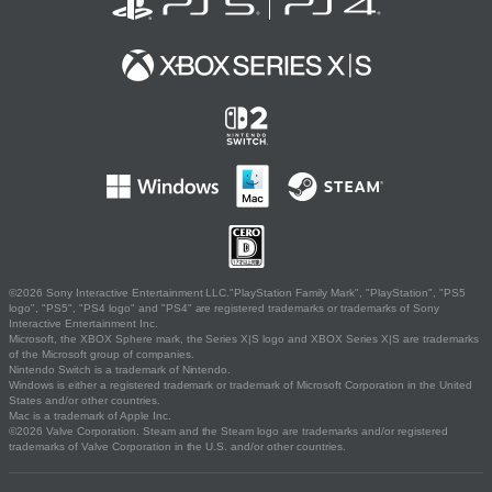
©2026 Sony Interactive Entertainment LLC."PlayStation Family Mark", "PlayStation", "PS5
logo", "PS5", "PS4 logo" and "PS4" are registered trademarks or trademarks of Sony
Interactive Entertainment Inc.
Microsoft, the XBOX Sphere mark, the Series X|S logo and XBOX Series X|S are trademarks
of the Microsoft group of companies.
Nintendo Switch is a trademark of Nintendo.
Windows is either a registered trademark or trademark of Microsoft Corporation in the United
States and/or other countries.
Mac is a trademark of Apple Inc.
©2026 Valve Corporation. Steam and the Steam logo are trademarks and/or registered
trademarks of Valve Corporation in the U.S. and/or other countries.