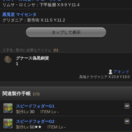
リムサ・ロミンサ：下甲板層 X:9.9 Y:11.4
黒兎堂 マイセンタ
グリダニア：新市街 X:11.5 Y:11.2
タップして表示
入手先 : 取引に必要なアイテム
(
1
)
グナース偽黒銅貨
1
アキンド
高地ドラヴァニア X:23.6 Y:19.0
関連製作手帳
(
10
)
スピードフォダーG1
製作Lv
30
ITEM Lv
-
スピードフォダーG2
製作Lv
50
ITEM Lv
-