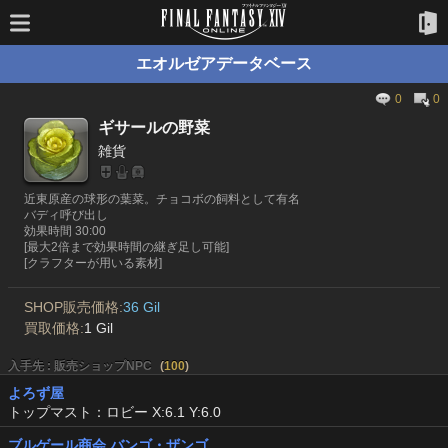
エオルゼアデータベース
0
0
ギサールの野菜
雑貨
近東原産の球形の葉菜。チョコボの飼料として有名
バディ呼び出し
効果時間 30:00
[最大2倍まで効果時間の継ぎ足し可能]
[クラフターが用いる素材]
SHOP販売価格:
36 Gil
買取価格:
1 Gil
入手先 : 販売ショップNPC
(
100
)
よろず屋
トップマスト：ロビー X:6.1 Y:6.0
ブルゲール商会 バンゴ・ザンゴ