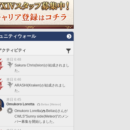
ュニティウォール
アクティビティ
本日 6:48
Sakura Chris(Ixion)が結成されまし
た。
本日 6:46
ARASHI(Kraken)が結成されまし
た。
本日 6:45
Omukoro Loretta
Belias [Meteor]
Omukoro Loretta(
Belias)さんが
CWLS"Sunny side(Meteor)"のメン
バー募集を開始しました。