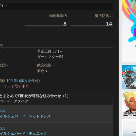
EL 1
物理防御力
魔法防御力
8
14
ir
ル
革細工師 Lv 1～
ダークマターG1
製:
○
武具投影:
○
染色:
○
価格:
100 Gil (購入条件付)
ーケット取引不可
とまとめて幻影化が可能な組み合わせ（1）
パード・アタイア
防具
イルシェパード・ヘッドドレス
防具
イルシェパード・チュニック