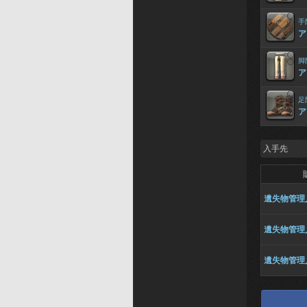
手
ア
脚
ア
足
ア
入手先
遺失物管理
遺失物管理
遺失物管理