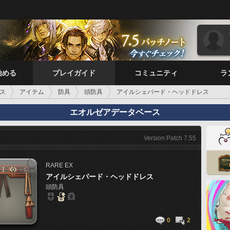
始める
プレイガイド
コミュニティ
ラ
ス
アイテム
防具
頭防具
アイルシェパード・ヘッドドレス
エオルゼアデータベース
Version:Patch 7.55
RARE
EX
アイルシェパード・ヘッドドレス
頭防具
0
2