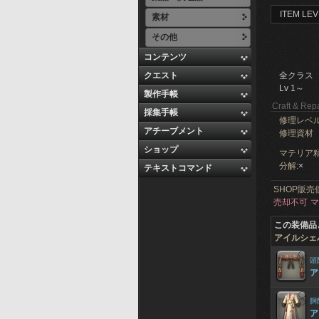
ITEM LEV
素材
その他
コンテンツ
クエスト
全クラス
Lv 1～
製作手帳
Craft & Repa
採集手帳
修理レベ
アチーブメント
修理資材
ショップ
マテリア精
分解:
×
テキストコマンド
SHOP販売
売却不可
マ
この装備品
アイルシェ
頭
ア
胴
ア