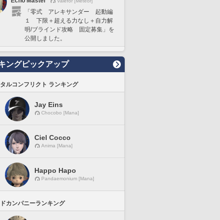
Echo Master
Valefor [Meteor]
「零式 アレキサンダー 起動編
１ 下限＋超える力なし＋自力解
明/ブラインド攻略 固定募集」を
公開しました。
キングピックアップ
タルコンフリクト ランキング
Jay Eins
Chocobo [Mana]
Ciel Cocco
Anima [Mana]
Happo Hapo
Pandaemonium [Mana]
ドカンパニーランキング