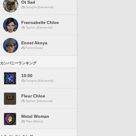
Ot Sad
Gungnir [Elemental]
Fransabelle Chloe
Typhon [Elemental]
Ennet Akoya
Fenrir [Gaia]
カンパニーランキング
10:00
Gungnir [Elemental]
Fleur Chloe
Typhon [Elemental]
Metal Woman
Titan [Mana]