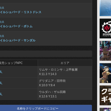
防具
イルシェパード・リストドレス
防具
イルシェパード・ボトム
防具
イルシェパード・サンダル
販売ショップNPC
エリア
リムサ・ロミンサ：上甲板層
人
X:11.3 Y:14.3
グリダニア：旧市街
人
X:10.0 Y:8.4
ウルダハ：ザル回廊
人
X:12.6 Y:13.1
名称をクリップボードにコピー