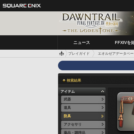
ニュース
FFXIVを
プレイガイド
エオルゼアデータベー
検索結果
アイテム
武器
道具
防具
アクセサリ
薬品・調理品