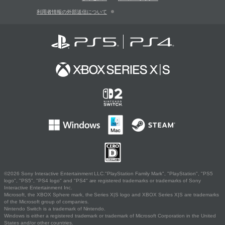
利用者情報の外部送信について
©2026 Sony Interactive Entertainment LLC."PlayStation Family Mark", "PlayStation", "PS5
logo", "PS5", "PS4 logo" and "PS4" are registered trademarks or trademarks of Sony
Interactive Entertainment Inc.
Microsoft, the XBOX Sphere mark, the Series X|S logo and XBOX Series X|S are trademarks
of the Microsoft group of companies.
Nintendo Switch is a trademark of Nintendo.
Windows is either a registered trademark or trademark of Microsoft Corporation in the United
States and/or other countries.