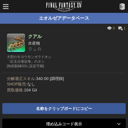
エオルゼアデータベース
0
1
クアル
水産物
大型のモヨウモンガラドオシ
「紅玉台場近海」のヌシ
[魚拓額縁G3に設定可能]
分解適正スキル:
340.00 [調理師]
SHOP販売:
なし
買取価格:
104 Gil
名称をクリップボードにコピー
埋め込みコード表示