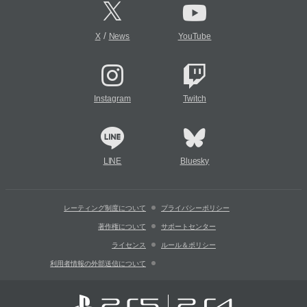
/
X
News
YouTube
Instagram
Twitch
LINE
Bluesky
レーティング制度について
プライバシーポリシー
著作権について
サポートセンター
ライセンス
ルール＆ポリシー
利用者情報の外部送信について