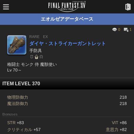
エオルゼアデータベース
0
1
RARE
EX
ダイヤ・ストライカーガントレット
手防具
格闘士 モンク 侍 魔獣使い
Lv 70～
ITEM LEVEL 370
物理防御力
218
魔法防御力
218
Bonuses
STR
+83
VIT
+86
クリティカル
+57
意思力
+82