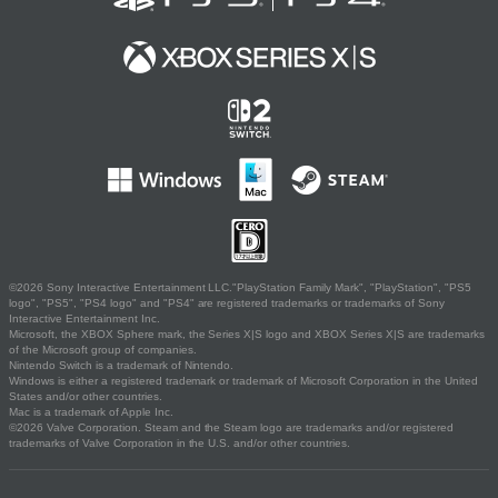
©2026 Sony Interactive Entertainment LLC."PlayStation Family Mark", "PlayStation", "PS5
logo", "PS5", "PS4 logo" and "PS4" are registered trademarks or trademarks of Sony
Interactive Entertainment Inc.
Microsoft, the XBOX Sphere mark, the Series X|S logo and XBOX Series X|S are trademarks
of the Microsoft group of companies.
Nintendo Switch is a trademark of Nintendo.
Windows is either a registered trademark or trademark of Microsoft Corporation in the United
States and/or other countries.
Mac is a trademark of Apple Inc.
©2026 Valve Corporation. Steam and the Steam logo are trademarks and/or registered
trademarks of Valve Corporation in the U.S. and/or other countries.