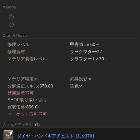
Materia
Craft & Repair
修理レベル
甲冑師 Lv 60～
修理資材
ダークマターG7
マテリア装着レベル
クラフター Lv 70～
マテリア精製:
○
武具投影:
○
分解適正スキル:
370.00
染色:
○
禁断装着不可
SHOP取り扱い:
あり
買取価格:
896 Gil
マーケット取引不可
入手元のアイテム
(
1
)
ダイヤ・ハンドギアチェスト【ILv370】