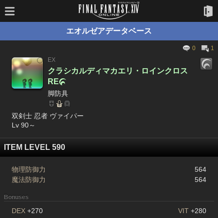
エオルゼアデータベース
0
1
EX
クラシカルディマカエリ・ロインクロス
RE

脚防具
双剣士 忍者 ヴァイパー
Lv 90～
ITEM LEVEL 590
物理防御力
564
魔法防御力
564
Bonuses
DEX
+270
VIT
+280