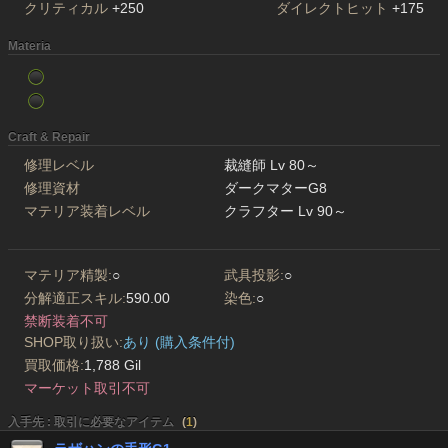
クリティカル
+250
ダイレクトヒット
+175
Materia
Craft & Repair
修理レベル
裁縫師 Lv 80～
修理資材
ダークマターG8
マテリア装着レベル
クラフター Lv 90～
マテリア精製:
○
武具投影:
○
分解適正スキル:
590.00
染色:
○
禁断装着不可
SHOP取り扱い:
あり (購入条件付)
買取価格:
1,788 Gil
マーケット取引不可
入手先 : 取引に必要なアイテム
(
1
)