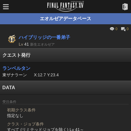
エオルゼアデータベース
0
0
ハイブリッジの一番弟子
Lv
41
新生エオルゼア
クエスト発行
ランベルタン
東ザナラーン
X:12.7 Y:23.4
DATA
受注条件
初期クラス条件
指定なし
クラス・ジョブ条件
すべて (リミテッドジョブを除く) Lv 41～