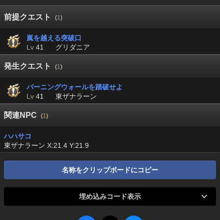
前提クエスト
(
1
)
嵐を越える突破口
Lv
41
グリダニア
発生クエスト
(
1
)
バーニングウォールを踏破せよ
Lv
41
東ザナラーン
関連NPC
(
1
)
ハハサコ
東ザナラーン X:21.4 Y:21.9
名称をクリップボードにコピー
埋め込みコード表示