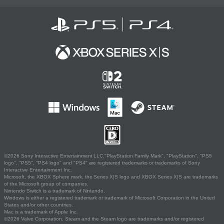
©2026 Sony Interactive Entertainment LLC."PlayStation Family Mark", "PlayStation", "PS5
logo", "PS5", "PS4 logo" and "PS4" are registered trademarks or trademarks of Sony
Interactive Entertainment Inc.
Microsoft, the XBOX Sphere mark, the Series X|S logo and XBOX Series X|S are trademarks
of the Microsoft group of companies.
Nintendo Switch is a trademark of Nintendo.
Windows is either a registered trademark or trademark of Microsoft Corporation in the United
States and/or other countries.
Mac is a trademark of Apple Inc.
©2026 Valve Corporation. Steam and the Steam logo are trademarks and/or registered