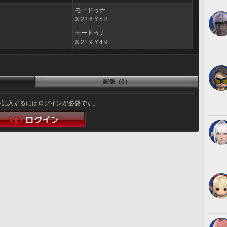
モードゥナ
X:22.6 Y:5.8
モードゥナ
X:21.9 Y:4.9
画像（0）
を記入するにはログインが必要です。