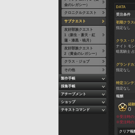
金のレガシー）
DATA
クロニクルクエスト
受注条件
サブクエスト
初期クラス
指定なし
友好部族クエスト
1（新生・蒼天・紅
蓮・漆黒・暁月）
クラス・ジ
ナイト モン
友好部族クエスト
暗黒騎士 占星
2（黄金のレガシー）
クラス・ジョブ
グランドカ
その他
指定なし
製作手帳
特定コンテ
採集手帳
指定なし
アチーブメント
報酬
ショップ
経
0
テキストコマンド
※受注時の
※受注時の
クリア報