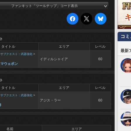
ファンキット「ツールチップ」コード表示
コミ
ト
タイトル
エリア
レベル
最新
>
サブクエスト：武器強化
>
イディルシャイア
60
ニマウェポン
ト
タイトル
エリア
レベル
>
サブクエスト：武器強化
>
アジス・ラー
60
跡
名前
エリア