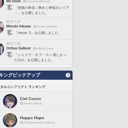
Mii Snow
Zeromus [Meteor]
「熱情の奔流～華めく神域タレイア
～」を公開しました。
本日 7:37
Mitsuki Aikawa
Faerie [Aether]
「meow :3」を公開しました。
本日 7:35
Orthus Galland
Ultima [Gaia]
「シャドウ・オブ・マハ 楽しかっ
た('ω')」を公開しました。
キングピックアップ
タルコンフリクト ランキング
Ciel Cocco
Anima [Mana]
Happo Hapo
Pandaemonium [Mana]