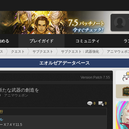
始める
プレイガイド
コミュニティ
ラ
ス
クエスト
サブクエスト
サブクエスト：武器強化
アニマウェポ
エオルゼアデータベース
Version:Patch 7.55
 新たな武器の創造を
0
アニマウェポン
0
0
行
ル
ラー
X:7.4 Y:11.5