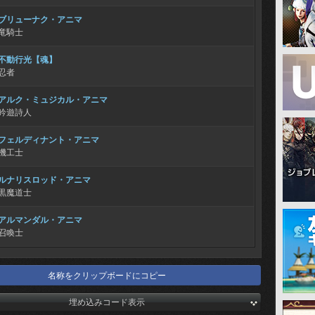
ブリューナク・アニマ
竜騎士
不動行光【魂】
忍者
アルク・ミュジカル・アニマ
吟遊詩人
フェルディナント・アニマ
機工士
ルナリスロッド・アニマ
黒魔道士
アルマンダル・アニマ
召喚士
名称をクリップボードにコピー
埋め込みコード表示