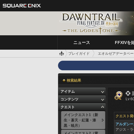
ニュース
FFXIVを
プレイガイド
エオルゼアデータベー
検索結果
アイテム

Lv 6
コンテンツ
クエスト
メインクエスト1（新
クエスト発
生・蒼天・紅蓮・漆
アルダシー
黒・暁月）
アジス・
メインクエスト2（黄