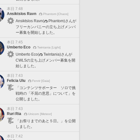
本日 7:48
Ansiktslos Ravn
Phantom [Chaos]
Ansiktslos Ravn(
Phantom)さんが
フリーカンパニーの立ち上げメンバ
ー募集を開始しました。
本日 7:45
Umberto Eco
Twintania [Light]
Umberto Eco(
Twintania)さんが
CWLSの立ち上げメンバー募集を開
始しました。
本日 7:43
Felicia Ulu
Fenrir [Gaia]
「コンテンツサポーター ソロで挑
戦時の「不屈の意思」について」を
公開しました。
本日 7:43
Ruri Ria
Unicorn [Meteor]
「お祭りまでのあと５日。」を公開
しました。
本日 7:42