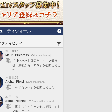
ュニティウォール
アクティビティ
本日 8:17
Mauru Priestess
Hades [Mana]
「【絶バハ】昼固定 １～２週目
標 最初から ＠５」を公開しまし
た。
本日 8:05
Aichan Pipipi
Anima [Mana]
「やすちぃへ」を公開しました。
本日 7:49
Somei Yoshino
Atomos [Elemental]
「闇おじさんキャンセル界隈。」を
公開しました。