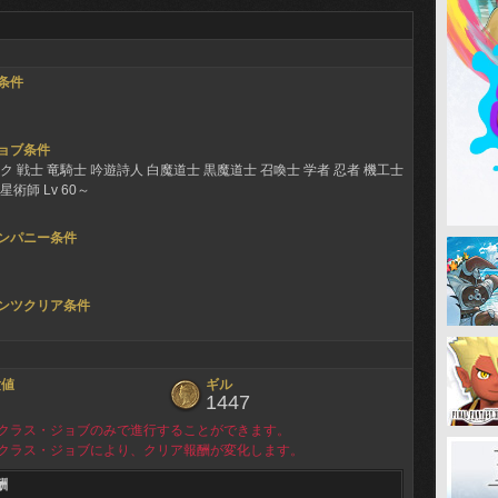
条件
ョブ条件
ク 戦士 竜騎士 吟遊詩人 白魔道士 黒魔道士 召喚士 学者 忍者 機工士
術師 Lv 60～
ンパニー条件
ンツクリア条件
験値
ギル
1447
クラス・ジョブのみで進行することができます。
クラス・ジョブにより、クリア報酬が変化します。
酬