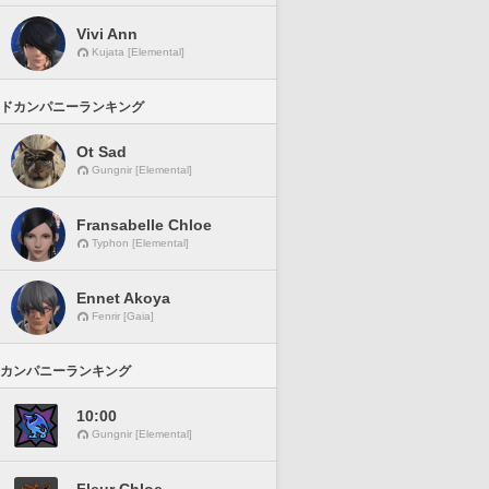
Vivi Ann
Kujata [Elemental]
ドカンパニーランキング
Ot Sad
Gungnir [Elemental]
Fransabelle Chloe
Typhon [Elemental]
Ennet Akoya
Fenrir [Gaia]
カンパニーランキング
10:00
Gungnir [Elemental]