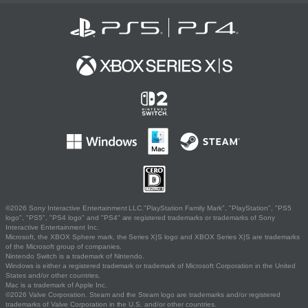
©2026 Sony Interactive Entertainment LLC."PlayStation Family Mark", "PlayStation", "PS5
logo", "PS5", "PS4 logo" and "PS4" are registered trademarks or trademarks of Sony
Interactive Entertainment Inc.
Microsoft, the XBOX Sphere mark, the Series X|S logo and XBOX Series X|S are trademarks
of the Microsoft group of companies.
Nintendo Switch is a trademark of Nintendo.
Windows is either a registered trademark or trademark of Microsoft Corporation in the United
States and/or other countries.
Mac is a trademark of Apple Inc.
©2026 Valve Corporation. Steam and the Steam logo are trademarks and/or registered
trademarks of Valve Corporation in the U.S. and/or other countries.