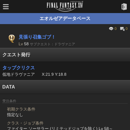
エオルゼアデータベース
0
0
見張り召集ゴブ！
Lv
58
サブクエスト：ドラヴァニア
クエスト発行
タップクリクス
低地ドラヴァニア
X:21.9 Y:18.8
DATA
受注条件
初期クラス条件
指定なし
クラス・ジョブ条件
ファイター ソーサラー (リミテッドジョブを除く) Lv 58～