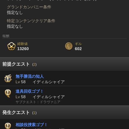
グランドカンパニー条件
指定なし
特定コンテンツクリア条件
指定なし
報酬
経験値
ギル
13260
602
前提クエスト
(
2
)
無手勝流の知人
Lv
58
イディルシャイア
道具回収ゴブ！
Lv
58
イディルシャイア
サブクエスト：ドラヴァニア
発生クエスト
(
1
)
相談役捜索ゴブ！