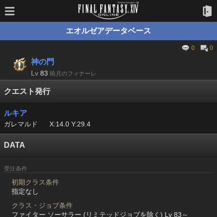
エオルゼアデータベース
0
0
神の門
Lv
83
暁月のフィナーレ
クエスト発行
ルキア
ガレマルド
X:14.0 Y:29.4
DATA
受注条件
初期クラス条件
指定なし
クラス・ジョブ条件
ファイター ソーサラー (リミテッドジョブを除く) Lv 83～