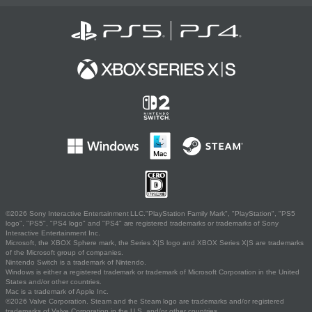
©2026 Sony Interactive Entertainment LLC."PlayStation Family Mark", "PlayStation", "PS5
logo", "PS5", "PS4 logo" and "PS4" are registered trademarks or trademarks of Sony
Interactive Entertainment Inc.
Microsoft, the XBOX Sphere mark, the Series X|S logo and XBOX Series X|S are trademarks
of the Microsoft group of companies.
Nintendo Switch is a trademark of Nintendo.
Windows is either a registered trademark or trademark of Microsoft Corporation in the United
States and/or other countries.
Mac is a trademark of Apple Inc.
©2026 Valve Corporation. Steam and the Steam logo are trademarks and/or registered
trademarks of Valve Corporation in the U.S. and/or other countries.