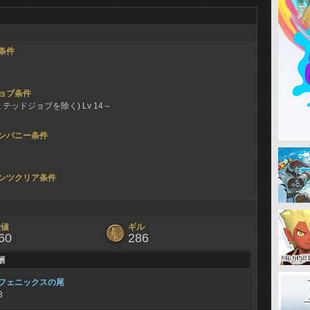
条件
ョブ条件
ミテッドジョブを除く) Lv 14～
ンパニー条件
ンツクリア条件
験値
ギル
60
286
酬
フェニックスの尾
3