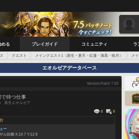
始める
プレイガイド
コミュニティ
ラ
ス
クエスト
メインクエスト1（新生・蒼天・紅蓮・漆黒・暁月）
メイ
エオルゼアデータベース
Version:Patch 7.55
都で待つ仕事
5
新生エオルゼア
0
0
行
ュー
ザル回廊
X:10.7 Y:12.9