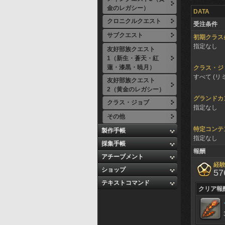
金のレガシー）
DATA
クロニクルクエスト
受注条件
サブクエスト
初期クラス
指定なし
友好部族クエスト
1（新生・蒼天・紅
蓮・漆黒・暁月）
クラス・ジ
すべて (リ
友好部族クエスト
2（黄金のレガシー）
グランドカ
クラス・ジョブ
指定なし
その他
特定コンテ
製作手帳
指定なし
採集手帳
報酬
アチーブメント
経
ショップ
57
テキストコマンド
クリア報