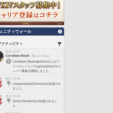
ュニティウォール
アクティビティ
本日 10:47
Cerridwen Beyle
Ixion [Mana]
Cerridwen Beyle(
Ixion)さんがフ
リーカンパニー"Lupinus(Ixion)"のメ
ンバー募集を開始しました。
本日 10:46
usagiurayaha(Zeromus)が結成され
ました。
本日 10:43
Seren(Twintania)が結成されまし
た。