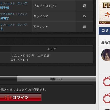
>
サブクエスト：ラノシア
リムサ・ロミンサ
15
攻略手帳
>
サブクエスト：ラノシア
西ラノシア
15
、発奮す
>
サブクエスト：ラノシア
西ラノシア
15
教え
コミ
最新
エリア
リムサ・ロミンサ：上甲板層
X:11.6 Y:11.1
画像（0）
を記入するにはログインが必要です。