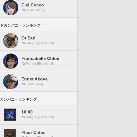
Ciel Cocco
Anima [Mana]
ドカンパニーランキング
Ot Sad
Gungnir [Elemental]
Fransabelle Chloe
Typhon [Elemental]
Ennet Akoya
Fenrir [Gaia]
カンパニーランキング
10:00
Gungnir [Elemental]
Fleur Chloe