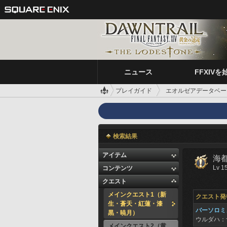
ニュース
FFXIVを
プレイガイド
エオルゼアデータベー
検索結果
アイテム
海
Lv 1
コンテンツ
クエスト
メインクエスト1（新
クエスト発
生・蒼天・紅蓮・漆
バーソロミ
黒・暁月）
ウルダハ：
メインクエスト2（黄