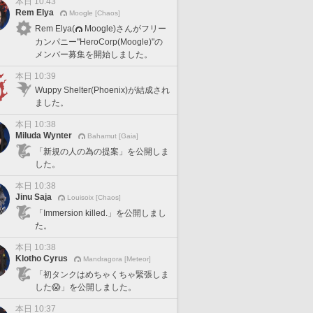
本日 10:43
Rem Elya
Moogle [Chaos]
Rem Elya(
Moogle)さんがフリー
カンパニー"HeroCorp(Moogle)"の
メンバー募集を開始しました。
本日 10:39
Wuppy Shelter(Phoenix)が結成され
ました。
本日 10:38
Miluda Wynter
Bahamut [Gaia]
「新規の人の為の提案」を公開しま
した。
本日 10:38
Jinu Saja
Louisoix [Chaos]
「Immersion killed.」を公開しまし
た。
本日 10:38
Klotho Cyrus
Mandragora [Meteor]
「初タンクはめちゃくちゃ緊張しま
した😱」を公開しました。
本日 10:37