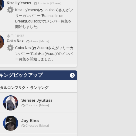
Kisa Ly'caeus
Louisoix [Chaos]
Kisa Ly'caeus(
Louisoix)さんがフ
リーカンパニー"Braincells on
Break(Louisoix)"のメンバー募集を
開始しました。
本日 10:33
Coka Nex
Asura [Mana]
Coka Nex(
Asura)さんがフリーカ
ンパニー"ColaHai(Asura)"のメンバ
ー募集を開始しました。
キングピックアップ
タルコンフリクト ランキング
Sensei Jyutusi
Chocobo [Mana]
Jay Eins
Chocobo [Mana]