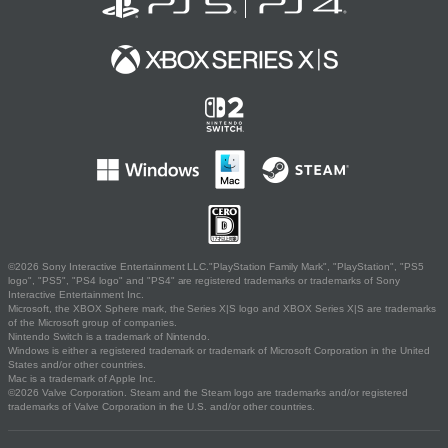
©2026 Sony Interactive Entertainment LLC."PlayStation Family Mark", "PlayStation", "PS5
logo", "PS5", "PS4 logo" and "PS4" are registered trademarks or trademarks of Sony
Interactive Entertainment Inc.
Microsoft, the XBOX Sphere mark, the Series X|S logo and XBOX Series X|S are trademarks
of the Microsoft group of companies.
Nintendo Switch is a trademark of Nintendo.
Windows is either a registered trademark or trademark of Microsoft Corporation in the United
States and/or other countries.
Mac is a trademark of Apple Inc.
©2026 Valve Corporation. Steam and the Steam logo are trademarks and/or registered
trademarks of Valve Corporation in the U.S. and/or other countries.