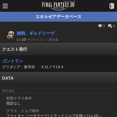
エオルゼアデータベース
0
0
挑戦、ギルドリーヴ
Lv
10
サブクエスト：黒衣森
クエスト発行
ゴントラン
グリダニア：新市街
X:11.7 Y:13.4
DATA
受注条件
初期クラス条件
指定なし
クラス・ジョブ条件
ファイター ソーサラー (リミテッドジョブを除く) Lv 10～