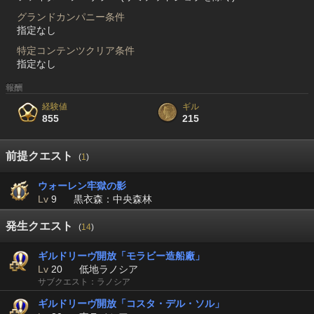
グランドカンパニー条件
指定なし
特定コンテンツクリア条件
指定なし
報酬
経験値
ギル
855
215
前提クエスト
(
1
)
ウォーレン牢獄の影
Lv
9
黒衣森：中央森林
発生クエスト
(
14
)
ギルドリーヴ開放「モラビー造船廠」
Lv
20
低地ラノシア
サブクエスト：ラノシア
ギルドリーヴ開放「コスタ・デル・ソル」