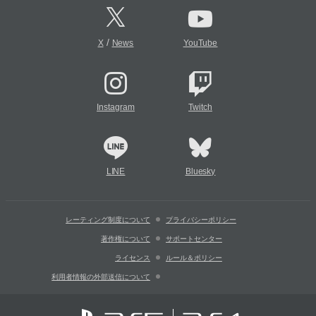
/
X
News
YouTube
Instagram
Twitch
LINE
Bluesky
レーティング制度について
プライバシーポリシー
著作権について
サポートセンター
ライセンス
ルール＆ポリシー
利用者情報の外部送信について