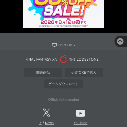
パソコン版へ
関連商品
e-STOREで購入
ゲームダウンロード
Official Information
/
X
News
YouTube