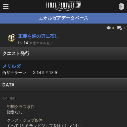
エオルゼアデータベース
0
0
正義を銅の刃に宿し
Lv
14
新生エオルゼア
クエスト発行
メリルダ
西ザナラーン
X:14.9 Y:18.9
DATA
受注条件
初期クラス条件
指定なし
クラス・ジョブ条件
すべて (リミテッドジョブを除く) Lv 14～