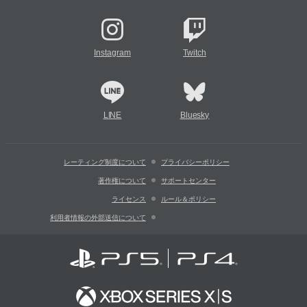
Instagram
Twitch
LINE
Bluesky
レーティング制度について
プライバシーポリシー
著作権について
サポートセンター
ライセンス
ルール＆ポリシー
利用者情報の外部送信について