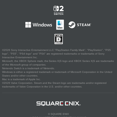
©2026 Sony Interactive Entertainment LLC."PlayStation Family Mark", "PlayStation", "PS5
logo", "PS5", "PS4 logo" and "PS4" are registered trademarks or trademarks of Sony
Interactive Entertainment Inc.
Microsoft, the XBOX Sphere mark, the Series X|S logo and XBOX Series X|S are trademarks
of the Microsoft group of companies.
Nintendo Switch is a trademark of Nintendo.
Windows is either a registered trademark or trademark of Microsoft Corporation in the United
States and/or other countries.
Mac is a trademark of Apple Inc.
©2026 Valve Corporation. Steam and the Steam logo are trademarks and/or registered
trademarks of Valve Corporation in the U.S. and/or other countries.
© SQUARE ENIX