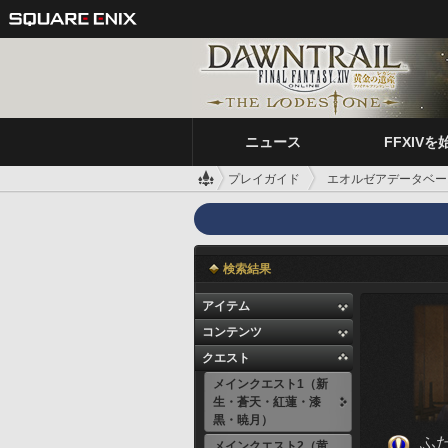
ニュース
FFXIVを
プレイガイド
エオルゼアデータベー
検索結果
アイテム
コンテンツ
クエスト
メインクエスト1（新
生・蒼天・紅蓮・漆
黒・暁月）
ふ
メインクエスト2（黄