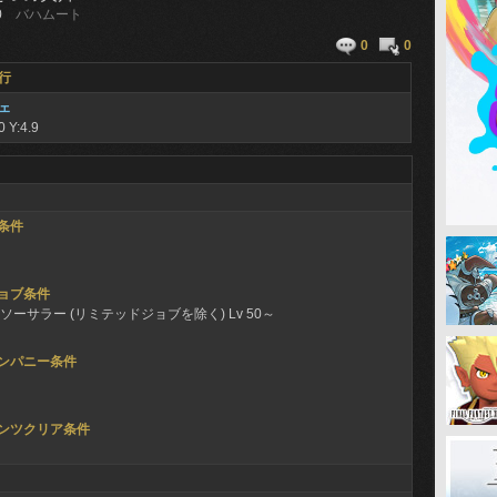
0
バハムート
0
0
行
ェ
0 Y:4.9
条件
ョブ条件
ソーサラー (リミテッドジョブを除く) Lv 50～
ンパニー条件
ンツクリア条件