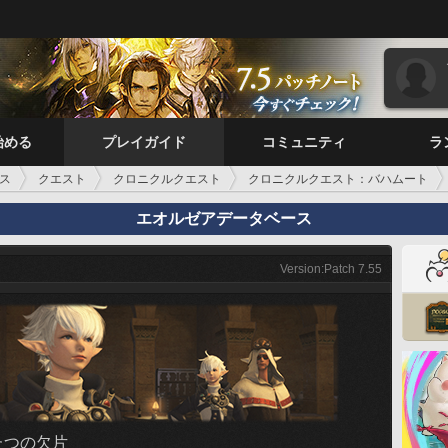
始める
プレイガイド
コミュニティ
ラ
ス
クエスト
クロニクルクエスト
クロニクルクエスト：バハムート
エオルゼアデータベース
Version:Patch 7.55
たつの欠片