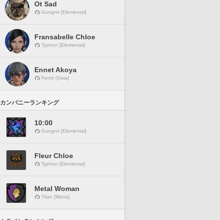
Ot Sad
Gungnir [Elemental]
Fransabelle Chloe
Typhon [Elemental]
Ennet Akoya
Fenrir [Gaia]
カンパニーランキング
10:00
Gungnir [Elemental]
Fleur Chloe
Typhon [Elemental]
Metal Woman
Titan [Mana]