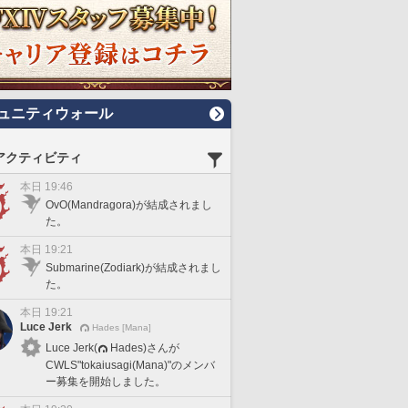
ュニティウォール
アクティビティ
本日 19:46
OvO(Mandragora)が結成されまし
た。
本日 19:21
Submarine(Zodiark)が結成されまし
た。
本日 19:21
Luce Jerk
Hades [Mana]
Luce Jerk(
Hades)さんが
CWLS"tokaiusagi(Mana)"のメンバ
ー募集を開始しました。