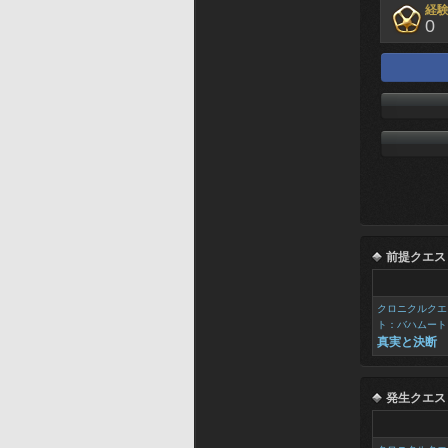
経
0
前提クエス
クロニクルクエ
ト：バハムート
真実と決断
発生クエス