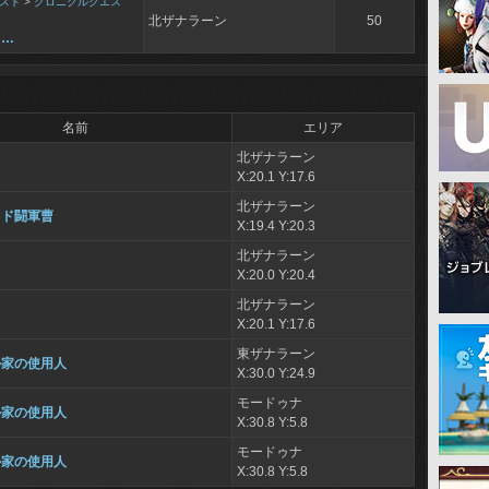
スト
>
クロニクルクエス
北ザナラーン
50
……
名前
エリア
北ザナラーン
X:20.1 Y:17.6
北ザナラーン
ッド闘軍曹
X:19.4 Y:20.3
北ザナラーン
ェ
X:20.0 Y:20.4
北ザナラーン
ェ
X:20.1 Y:17.6
東ザナラーン
ル家の使用人
X:30.0 Y:24.9
モードゥナ
ル家の使用人
X:30.8 Y:5.8
モードゥナ
ル家の使用人
X:30.8 Y:5.8