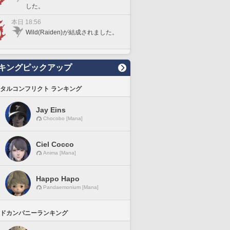
した。
本日 18:56
Wild(Raiden)が結成されました。
キングピックアップ
タルコンフリクト ランキング
Jay Eins
Chocobo [Mana]
Ciel Cocco
Anima [Mana]
Happo Hapo
Pandaemonium [Mana]
ドカンパニーランキング