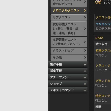
Lv 5
金のレガシー）
クロニクルクエスト
サブクエスト
クエスト発
ウリエンジ
友好部族クエスト
砂の家
X:6.
1（新生・蒼天・紅
蓮・漆黒・暁月）
DATA
友好部族クエスト
2（黄金のレガシー）
受注条件
クラス・ジョブ
初期クラス
指定なし
その他
製作手帳
クラス・ジ
ファイター 
採集手帳
アチーブメント
グランドカ
ショップ
指定なし
テキストコマンド
特定コンテ
指定なし
報酬