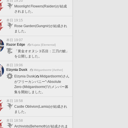
本日 19:20
Moonlight Flowers(Raiden)が結成
されました。
本日 19:15
Rose Garden(Gungnir)が結成され
ました。
本日 19:07
Razor Edge
Kujata [Elemental]
「黄金オオヌシ３匹目：三刃の鯱」
を公開しました。
本日 19:06
Elzynia Dusk
Midgardsormr [Aether]
Elzynia Dusk(
Midgardsormr)さん
がフリーカンパニー"-Absolute
Zero-(Midgardsormr)"のメンバー募
集を開始しました。
本日 18:58
Castle Oblivion(Lamia)が結成され
ました。
本日 18:58
Archivists(Behemoth)が結成されま