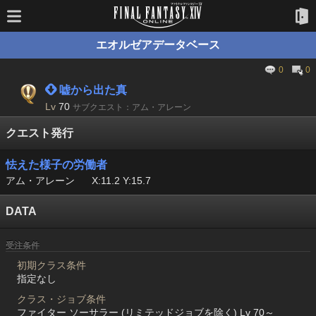
エオルゼアデータベース
0
0
 嘘から出た真
Lv
70
サブクエスト：アム・アレーン
クエスト発行
怯えた様子の労働者
アム・アレーン
X:11.2 Y:15.7
DATA
受注条件
初期クラス条件
指定なし
クラス・ジョブ条件
ファイター ソーサラー (リミテッドジョブを除く) Lv 70～