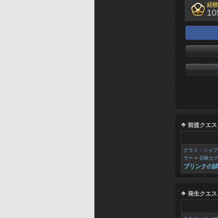
経
10
前提クエス
クラス・ジョブ
ラー
>
召喚士
プリンクの
発生クエス