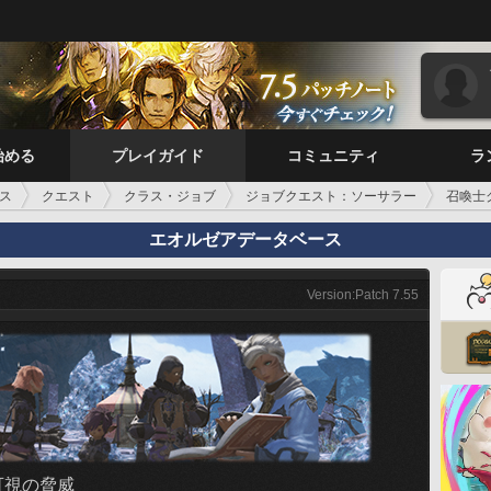
始める
プレイガイド
コミュニティ
ラ
ス
クエスト
クラス・ジョブ
ジョブクエスト：ソーサラー
召喚士
エオルゼアデータベース
Version:Patch 7.55
可視の脅威