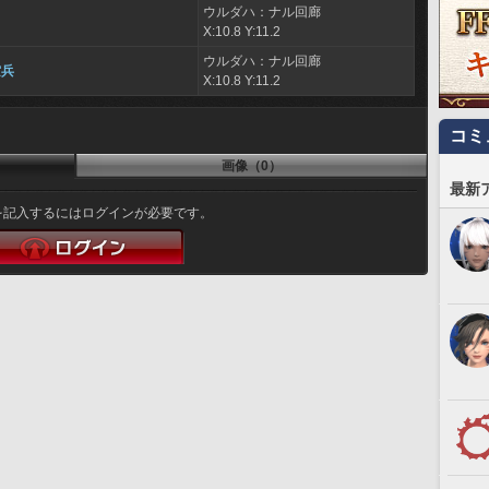
ウルダハ：ナル回廊
X:10.8 Y:11.2
ウルダハ：ナル回廊
空兵
X:10.8 Y:11.2
コミ
画像（0）
最新
を記入するにはログインが必要です。