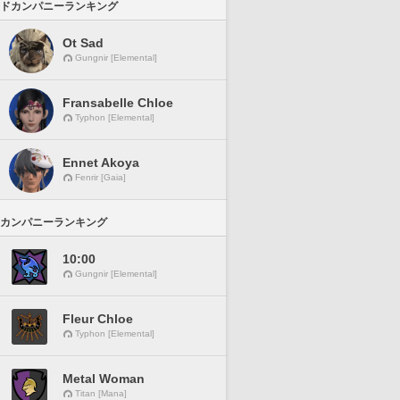
ドカンパニーランキング
Ot Sad
Gungnir [Elemental]
Fransabelle Chloe
Typhon [Elemental]
Ennet Akoya
Fenrir [Gaia]
カンパニーランキング
10:00
Gungnir [Elemental]
Fleur Chloe
Typhon [Elemental]
Metal Woman
Titan [Mana]