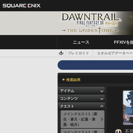
ニュース
FFXIVを
プレイガイド
エオルゼアデータベー
検索結果
アイテム
コンテンツ
クエスト
メインクエスト1（新
生・蒼天・紅蓮・漆
黒・暁月）
不
メインクエスト2（黄