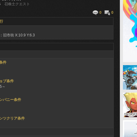
5
召喚士クエスト
0
0
行
：旧市街
X:10.9 Y:6.3
条件
ョブ条件
65～
ンパニー条件
ンツクリア条件