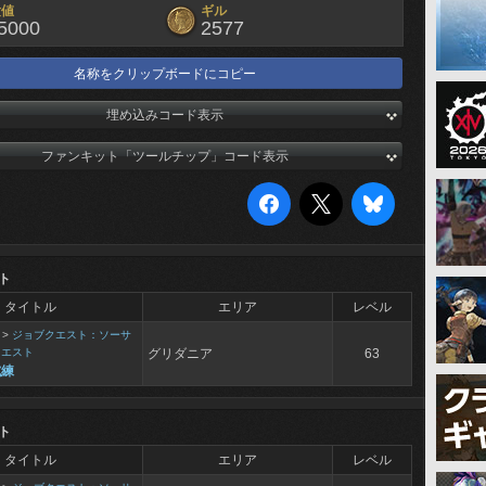
験値
ギル
5000
2577
名称をクリップボードにコピー
埋め込みコード表示
ファンキット「ツールチップ」コード表示
ト
タイトル
エリア
レベル
>
ジョブクエスト：ソーサ
クエスト
グリダニア
63
試練
ト
タイトル
エリア
レベル