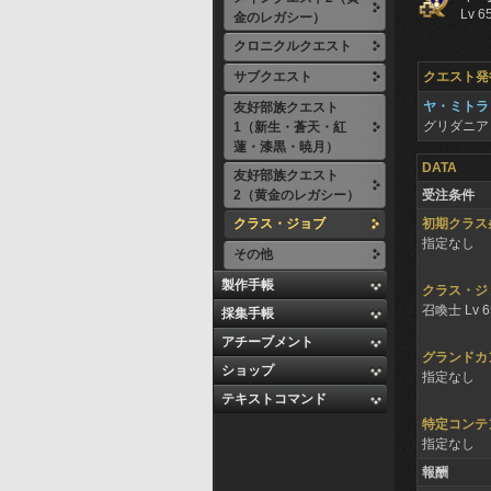
Lv 6
金のレガシー）
クロニクルクエスト
サブクエスト
クエスト発
ヤ・ミトラ
友好部族クエスト
グリダニア
1（新生・蒼天・紅
蓮・漆黒・暁月）
DATA
友好部族クエスト
2（黄金のレガシー）
受注条件
クラス・ジョブ
初期クラス
指定なし
その他
製作手帳
クラス・ジ
召喚士 Lv 
採集手帳
アチーブメント
グランドカ
ショップ
指定なし
テキストコマンド
特定コンテ
指定なし
報酬