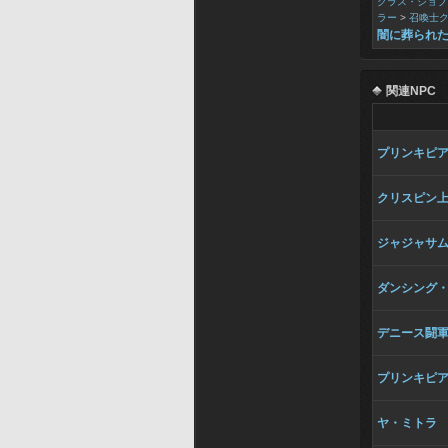
クラス・ジョブ
ラー
>
召喚士
闇に葬られ
関連NPC
プリンキピ
クリスピン
ジャジャサ
ダンシング
デニース闘
プリンキピ
ヤ・ミトラ