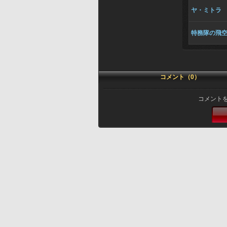
ヤ・ミトラ
特務隊の飛
コメント（0）
コメント