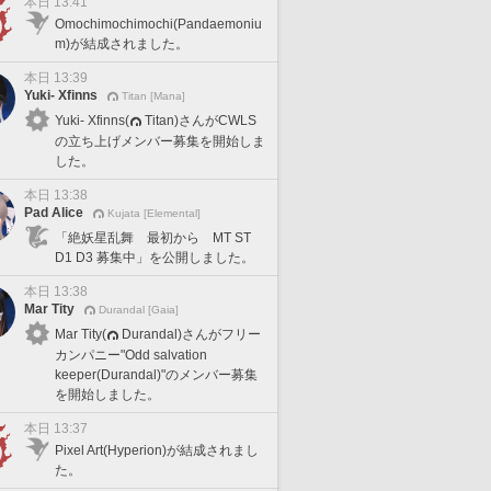
本日 13:41
Omochimochimochi(Pandaemoniu
m)が結成されました。
本日 13:39
Yuki- Xfinns
Titan [Mana]
Yuki- Xfinns(
Titan)さんがCWLS
の立ち上げメンバー募集を開始しま
した。
本日 13:38
Pad Alice
Kujata [Elemental]
「絶妖星乱舞 最初から MT ST
D1 D3 募集中」を公開しました。
本日 13:38
Mar Tity
Durandal [Gaia]
Mar Tity(
Durandal)さんがフリー
カンパニー"Odd salvation
keeper(Durandal)"のメンバー募集
を開始しました。
本日 13:37
Pixel Art(Hyperion)が結成されまし
た。