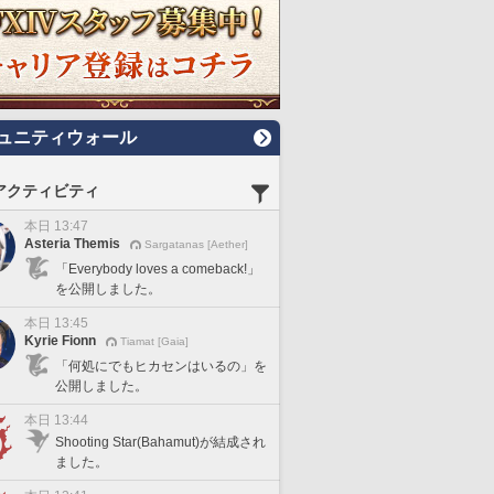
ュニティウォール
アクティビティ
本日 13:47
Asteria Themis
Sargatanas [Aether]
「Everybody loves a comeback!」
を公開しました。
本日 13:45
Kyrie Fionn
Tiamat [Gaia]
「何処にでもヒカセンはいるの」を
公開しました。
本日 13:44
Shooting Star(Bahamut)が結成され
ました。