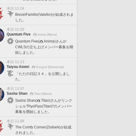
本日 11:24
BrezelFamilie(Valefor)が結成されま
した。
本日 11:20
Quantum Five
Anima [Mana]
Quantum Five(
Anima)さんが
CWLSの立ち上げメンバー募集を開
始しました。
本日 11:13
Taiyou Atomi
Gungnir [Elemental]
「ただの日記３４」を公開しまし
た。
本日 11:07
Sasha Shan
Titan [Mana]
Sasha Shan(
Titan)さんがリンク
シェル"PiyoPiyo(Titan)"のメンバー
募集を開始しました。
本日 11:06
The Comfy Corner(Zodiark)が結成
されました。