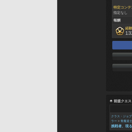
特定コンテ
指定なし
報酬
経
13
前提クエス
クラス・ジョブ
ラー
>
青魔道
挑戦者、現