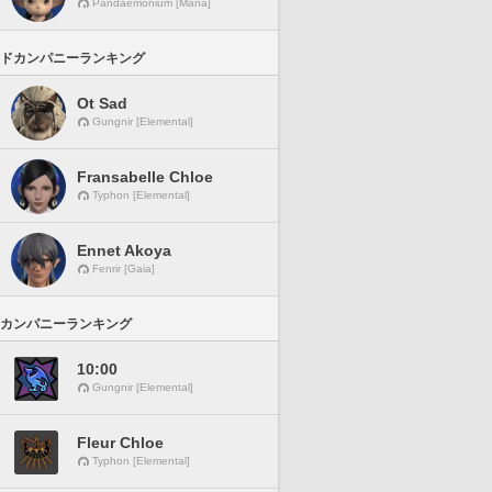
Pandaemonium [Mana]
ドカンパニーランキング
Ot Sad
Gungnir [Elemental]
Fransabelle Chloe
Typhon [Elemental]
Ennet Akoya
Fenrir [Gaia]
カンパニーランキング
10:00
Gungnir [Elemental]
Fleur Chloe
Typhon [Elemental]