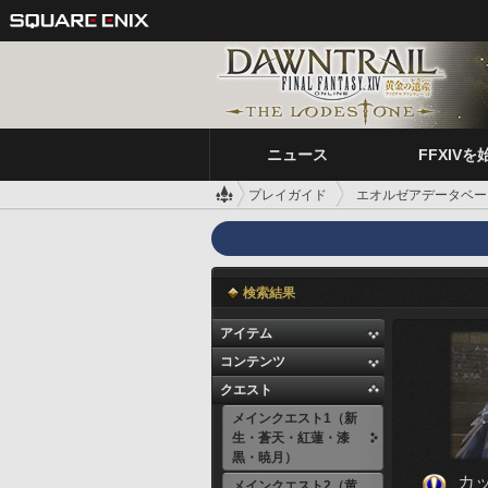
ニュース
FFXIVを
プレイガイド
エオルゼアデータベー
検索結果
アイテム
コンテンツ
クエスト
メインクエスト1（新
生・蒼天・紅蓮・漆
黒・暁月）
カ
メインクエスト2（黄