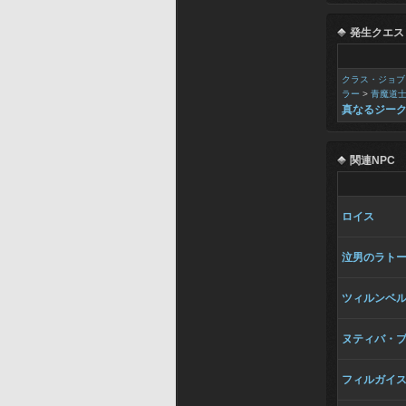
発生クエス
クラス・ジョブ
ラー
>
青魔道
真なるジー
関連NPC
ロイス
泣男のラト
ツィルンベ
ヌティバ・
フィルガイ