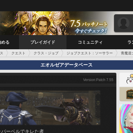
始める
プレイガイド
コミュニティ
ラ
ス
クエスト
クラス・ジョブ
ジョブクエスト：ソーサラー
青魔道
エオルゼアデータベース
Version:Patch 7.55
ッパーベルでキレた者