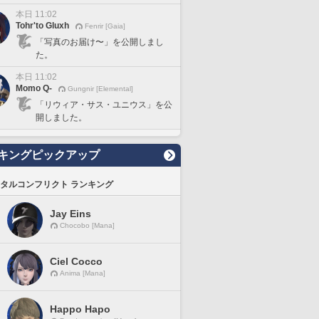
本日 11:02
Tohr'to Gluxh
Fenrir [Gaia]
「写真のお届け〜」を公開しまし
た。
本日 11:02
Momo Q-
Gungnir [Elemental]
「リウィア・サス・ユニウス」を公
開しました。
キングピックアップ
タルコンフリクト ランキング
Jay Eins
Chocobo [Mana]
Ciel Cocco
Anima [Mana]
Happo Hapo