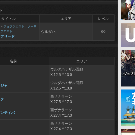
ト
タイトル
エリア
レベル
>
ジョブクエスト：ソーサ
士クエスト
ウルダハ
60
クフリード
名前
エリア
ウルダハ：ザル回廊
X:12.5 Y:13.0
ウルダハ：ザル回廊
ージャ
X:12.5 Y:13.0
西ザナラーン
ルク
X:27.5 Y:17.3
西ザナラーン
ブンティバ
X:27.4 Y:17.3
西ザナラーン
ス
X:27.4 Y:17.3