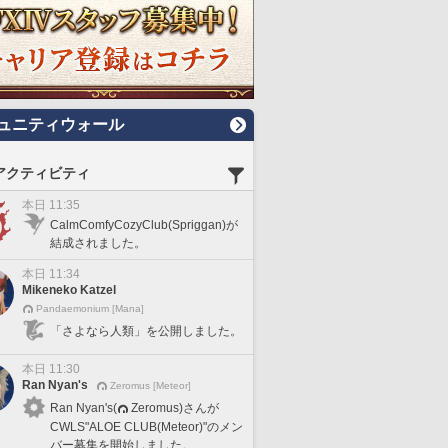
ュニティウォール
アクティビティ
本日 11:35
CalmComfyCozyClub(Spriggan)が
結成されました。
本日 11:34
Mikeneko Katzel
Pandaemonium [Mana]
「さよなら人類」を公開しました。
本日 11:30
Ran Nyan's
Zeromus [Meteor]
Ran Nyan's(
Zeromus)さんが
CWLS"ALOE CLUB(Meteor)"のメン
バー募集を開始しました。