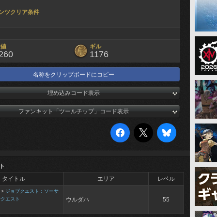
ンツクリア条件
験値
ギル
260
1176
名称をクリップボードにコピー
埋め込みコード表示
ファンキット「ツールチップ」コード表示
ト
タイトル
エリア
レベル
>
ジョブクエスト：ソーサ
士クエスト
ウルダハ
55
る