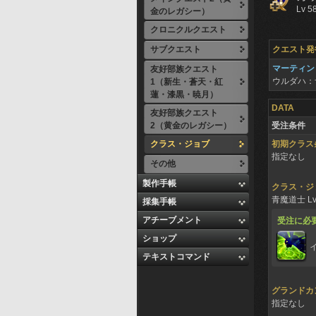
Lv 5
金のレガシー）
クロニクルクエスト
サブクエスト
クエスト発
マーティン
友好部族クエスト
ウルダハ：
1（新生・蒼天・紅
蓮・漆黒・暁月）
DATA
友好部族クエスト
2（黄金のレガシー）
受注条件
クラス・ジョブ
初期クラス
指定なし
その他
製作手帳
クラス・ジ
青魔道士 Lv
採集手帳
アチーブメント
受注に必
ショップ
テキストコマンド
グランドカ
指定なし