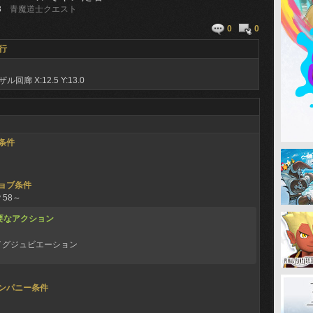
8
青魔道士クエスト
0
0
行
ザル回廊
X:12.5 Y:13.0
条件
ョブ条件
 58～
要なアクション
イグジュビエーション
ンパニー条件