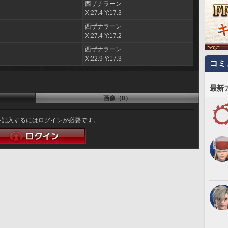
西ザナラーン
ィ
X:27.4 Y:17.3
西ザナラーン
X:27.4 Y:17.2
西ザナラーン
X:22.9 Y:17.3
コミ
最新
画像（0）
を記入するにはログインが必要です。