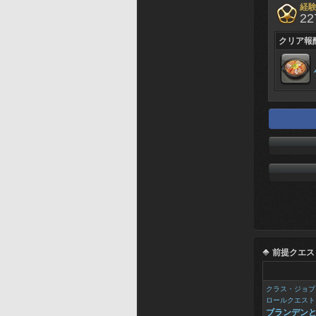
経
22
クリア報
前提クエス
クラス・ジョブ
ロールクエスト
ブランデン