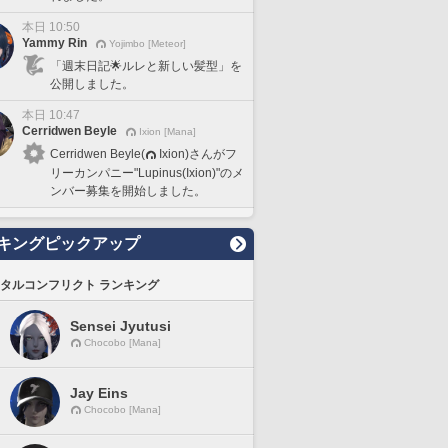
本日 10:50
Yammy Rin
Yojimbo [Meteor]
「週末日記🌟ルレと新しい髪型」を
公開しました。
本日 10:47
Cerridwen Beyle
Ixion [Mana]
Cerridwen Beyle(
Ixion)さんがフ
リーカンパニー"Lupinus(Ixion)"のメ
ンバー募集を開始しました。
キングピックアップ
タルコンフリクト ランキング
Sensei Jyutusi
Chocobo [Mana]
Jay Eins
Chocobo [Mana]