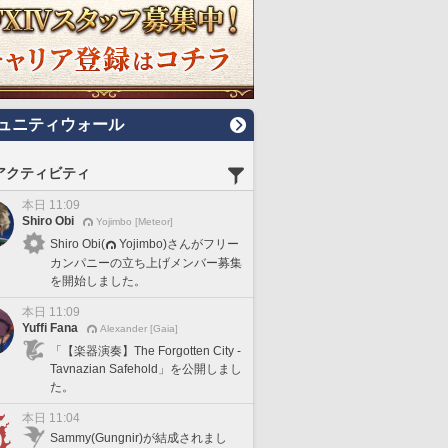
ュニティウォール
アクティビティ
本日 11:09
Shiro Obi
Yojimbo [Meteor]
Shiro Obi(
Yojimbo)さんがフリー
カンパニーの立ち上げメンバー募集
を開始しました。
本日 11:09
Yuffi Fana
Alexander [Gaia]
「【楽器演奏】The Forgotten City -
Tavnazian Safehold」を公開しまし
た。
本日 11:04
Sammy(Gungnir)が結成されまし