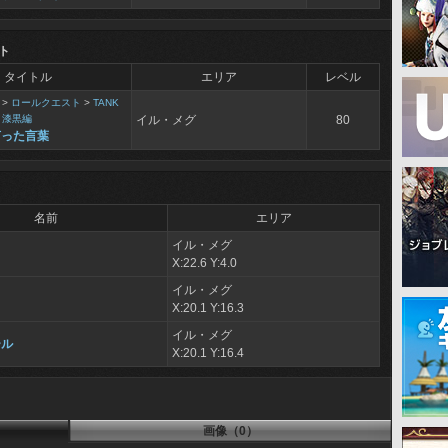
ト
タイトル
エリア
レベル
>
ロールクエスト
>
TANK
 漆黒編
イル・メグ
80
言った言葉
名前
エリア
イル・メグ
X:22.6 Y:4.0
イル・メグ
X:20.1 Y:16.3
イル・メグ
ール
X:20.1 Y:16.4
画像（0）