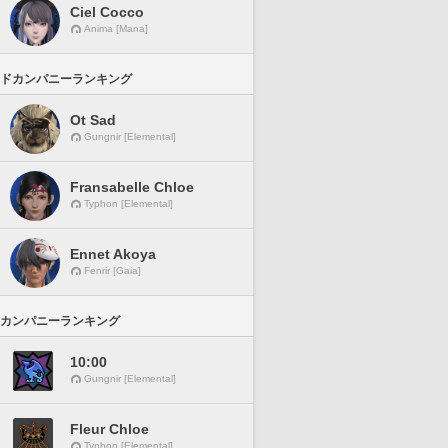
Ciel Cocco
Anima [Mana]
ドカンパニーランキング
Ot Sad
Gungnir [Elemental]
Fransabelle Chloe
Typhon [Elemental]
Ennet Akoya
Fenrir [Gaia]
カンパニーランキング
10:00
Gungnir [Elemental]
Fleur Chloe
Typhon [Elemental]