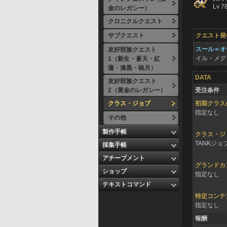
Lv 7
金のレガシー）
クロニクルクエスト
サブクエスト
クエスト発
スール＝オ
友好部族クエスト
イル・メ
1（新生・蒼天・紅
蓮・漆黒・暁月）
DATA
友好部族クエスト
2（黄金のレガシー）
受注条件
クラス・ジョブ
初期クラス
指定なし
その他
製作手帳
クラス・ジ
TANKジョ
採集手帳
アチーブメント
グランドカ
ショップ
指定なし
テキストコマンド
特定コンテ
指定なし
報酬