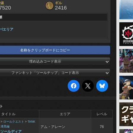
験値
ギル
7520
2416
酬
パエリア
名称をクリップボードにコピー
埋め込みコード表示
ファンキット「ツールチップ」コード表示
ト
タイトル
エリア
レベル
>
ロールクエスト
>
TANK
 漆黒編
アム・アレーン
76
とソールディア