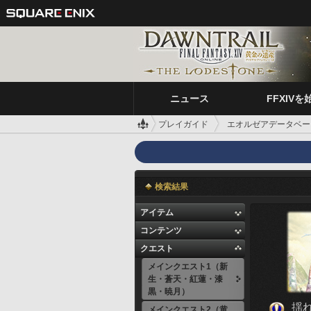
ニュース
FFXIVを
プレイガイド
エオルゼアデータベー
検索結果
アイテム
コンテンツ
クエスト
メインクエスト1（新
生・蒼天・紅蓮・漆
黒・暁月）
揺
メインクエスト2（黄