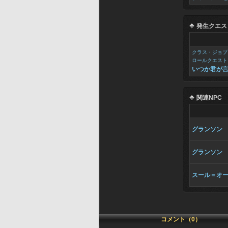
発生クエス
クラス・ジョブ
ロールクエスト
いつか君が
関連NPC
グランソン
グランソン
スール＝オ
コメント（0）