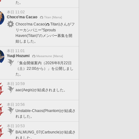
た。
本日 11:02
Choco'ma Cacao
Titan [Mana]
Choco'ma Cacao(
Titan)さんがフ
リーカンパニー"Sprouts
Haven(Titan)"のメンバー募集を開
始しました。
本日 11:01
Yuuji Hozumi
Masamune [Mana]
「集会開催案内（2026年8月22日
（土）22:00から）」を公開しまし
た。
本日 10:59
aac(Aegis)が結成されました。
本日 10:56
Unstable-Chaos(Phantom)が結成さ
れました。
本日 10:53
BALMUNG_07(Carbuncle)が結成さ
れました。