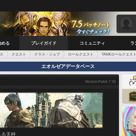
始める
プレイガイド
コミュニティ
ラ
ス
クエスト
クラス・ジョブ
ロールクエスト
TANKロールクエスト
エオルゼアデータベース
Version:Patch 7.55
れる天秤