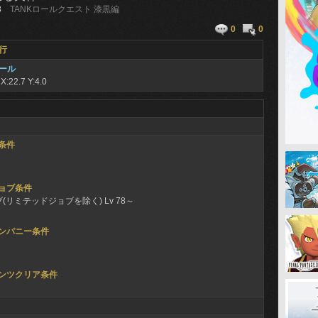
8
TANKロールクエスト 漆黒編
0
0
行
ール
グ
X:22.7 Y:4.0
条件
ョブ条件
ブ(リミテッドジョブを除く) Lv 78～
ンパニー条件
ンツクリア条件