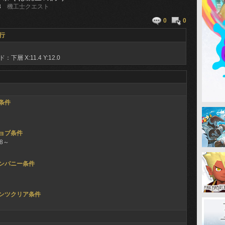
8
機工士クエスト
0
0
行
ド：下層
X:11.4 Y:12.0
条件
ョブ条件
68～
ンパニー条件
ンツクリア条件