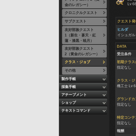
Lv 6
金のレガシー）
クロニクルクエスト
サブクエスト
クエスト発
ヒルダ
友好部族クエスト
イシュガル
1（新生・蒼天・紅
蓮・漆黒・暁月）
DATA
友好部族クエスト
2（黄金のレガシー）
受注条件
クラス・ジョブ
初期クラス
指定なし
その他
製作手帳
クラス・ジ
機工士 Lv 
採集手帳
アチーブメント
グランドカ
ショップ
指定なし
テキストコマンド
特定コンテ
指定なし
報酬