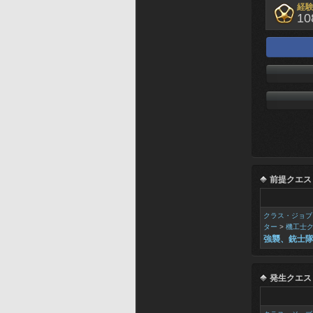
経
10
前提クエス
クラス・ジョブ
ター
>
機工士
強襲、銃士
発生クエス