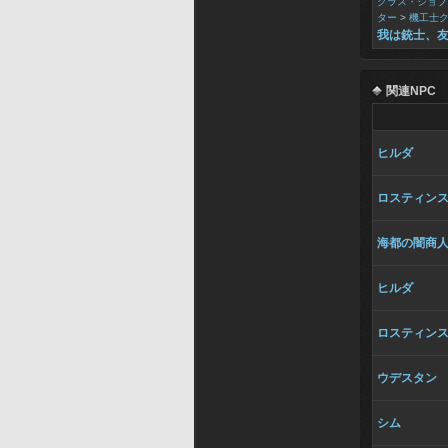
クラス・ジョブ
ター
>
機工士
我は銃士、
関連NPC
ヒルダ
ロスティン
海都の闇商
ヒルダ
ロスティン
ウデスタン
シム