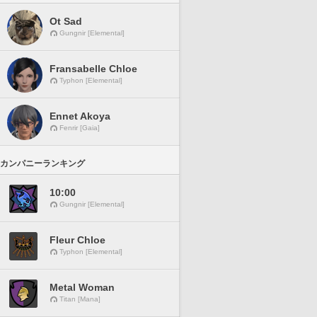
Ot Sad
Gungnir [Elemental]
Fransabelle Chloe
Typhon [Elemental]
Ennet Akoya
Fenrir [Gaia]
カンパニーランキング
10:00
Gungnir [Elemental]
Fleur Chloe
Typhon [Elemental]
Metal Woman
Titan [Mana]