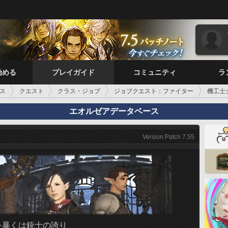
始める
プレイガイド
コミュニティ
ラ
ス
クエスト
クラス・ジョブ
ジョブクエスト：ファイター
機工士
エオルゼアデータベース
Version:Patch 7.55
を暴くは銃士の誇り