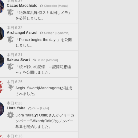
本日 6:37
Cacao Macchiato
Chocobo [Mana]
「絶妖星乱舞 侍スキル回しメモ」
を公開しました。
本日 6:32
Archangel Azrael
Seraph [Dynamis]
「Peace begins the day..」を公開
しました。
本日 6:31
Sakura Svart
Belias [Meteor]
「続々戦いの記憶 ～記憶幻想編
～」を公開しました。
本日 6:25
Aegis_Sword(Mandragora)が結成
されました。
本日 6:23
Liora Yaira
Odin [Light]
Liora Yaira(
Odin)さんがフリーカ
ンパニー"Wizard(Odin)"のメンバー
募集を開始しました。
本日 6:13