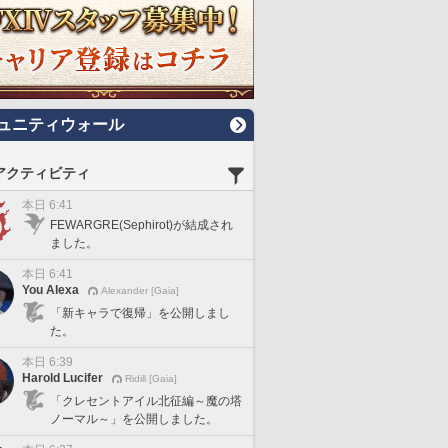
ュニティウォール
アクティビティ
本日 6:41
FEWARGRE(Sephirot)が結成され
ました。
本日 6:41
You Alexa
Alexander [Gaia]
「新キャラで復帰」を公開しまし
た。
本日 6:39
Harold Lucifer
Ridill [Gaia]
「クレセントアイル北征編～魔の塔
ノーマル～」を公開しました。