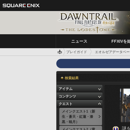
ニュース
FFXIVを
プレイガイド
エオルゼアデータベー
検索結果
アイテム
コンテンツ
クエスト
メインクエスト1（新
生・蒼天・紅蓮・漆
黒・暁月）
謎
メインクエスト2（黄