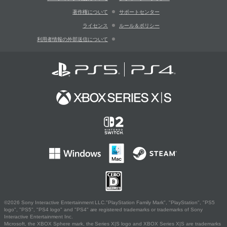
著作権について
サポートセンター
ライセンス
ルール＆ポリシー
利用者情報の外部送信について
©2026 Sony Interactive Entertainment LLC."PlayStation Family Mark", "PlayStation", "PS5
logo", "PS5", "PS4 logo" and "PS4" are registered trademarks or trademarks of Sony
Interactive Entertainment Inc.
Microsoft, the XBOX Sphere mark, the Series X|S logo and XBOX Series X|S are trademarks