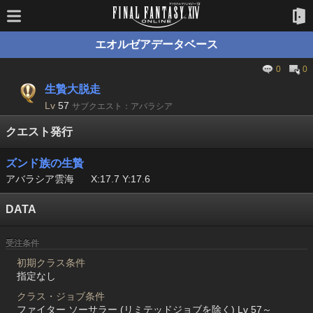
エオルゼアデータベース
0
0
生贄大脱走
Lv
57
サブクエスト：アバラシア
クエスト発行
ズンド族の生贄
アバラシア雲海
X:17.7 Y:17.6
DATA
受注条件
初期クラス条件
指定なし
クラス・ジョブ条件
ファイター ソーサラー (リミテッドジョブを除く) Lv 57～