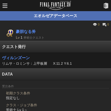
エオルゼアデータベース
0
0
豪胆なる斧
Lv
1
斧術士クエスト
クエスト発行
ヴィルンズーン
リムサ・ロミンサ：上甲板層
X:11.2 Y:6.1
DATA
受注条件
初期クラス条件
指定なし
クラス・ジョブ条件
斧術士 Lv 1～