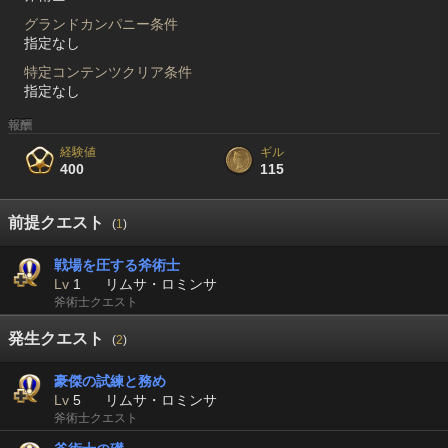
グランドカンパニー条件
指定なし
特定コンテンツクリア条件
指定なし
報酬
経験値
ギル
400
115
前提クエスト
(
1
)
戦場を圧する斧術士
Lv
1
リムサ・ロミンサ
斧術士クエスト
発生クエスト
(
2
)
豪傑の試練と務め
Lv
5
リムサ・ロミンサ
斧術士クエスト