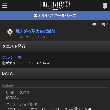
エオルゼアデータベース
0
0
燃え盛る聖火台の滅却
Lv
46
デイリークエスト
クエスト発行
ナルジ・ボー
南ザナラーン
X:23.4 Y:14.4
DATA
受注条件
初期クラス条件
指定なし
クラス・ジョブ条件
ファイター ソーサラー (リミテッドジョブを除く) Lv 46～