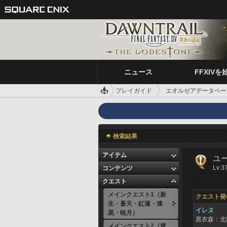
ニュース
FFXIVを
プレイガイド
エオルゼアデータベー
検索結果
アイテム
ユ
Lv 3
コンテンツ
クエスト
メインクエスト1（新
クエスト発
生・蒼天・紅蓮・漆
イレヌ
黒・暁月）
黒衣森：北
メインクエスト2（黄