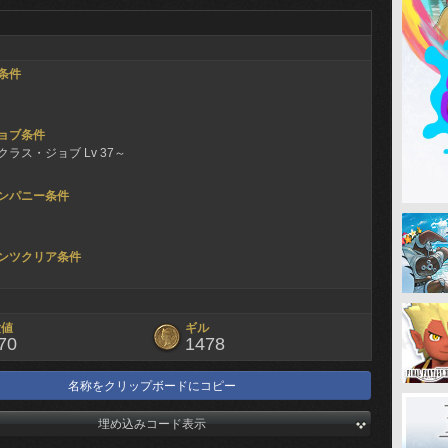
条件
ョブ条件
ラス・ジョブ Lv 37～
ンパニー条件
ンツクリア条件
験値
ギル
70
1478
名称をクリップボードにコピー
埋め込みコード表示