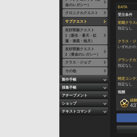
金のレガシー）
DATA
クロニクルクエスト
受注条件
サブクエスト
初期クラス
指定なし
友好部族クエスト
1（新生・蒼天・紅
蓮・漆黒・暁月）
クラス・ジ
いずれかのク
友好部族クエスト
2（黄金のレガシー）
グランドカ
クラス・ジョブ
指定なし
その他
特定コンテ
製作手帳
指定なし
採集手帳
報酬
アチーブメント
経
ショップ
43
テキストコマンド