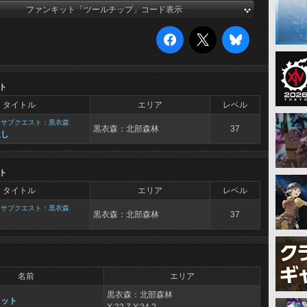
ファンキット「ツールチップ」コード表示
ト
タイトル
エリア
レベル
>
サブクエスト：黒衣森
黒衣森：北部森林
37
返し
ト
タイトル
エリア
レベル
>
サブクエスト：黒衣森
黒衣森：北部森林
37
名前
エリア
黒衣森：北部森林
コット