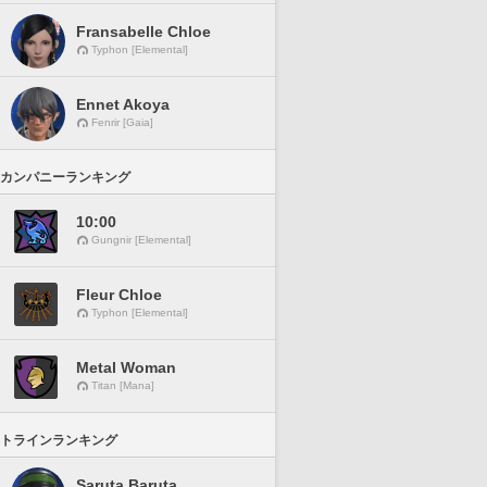
Fransabelle Chloe
Typhon [Elemental]
Ennet Akoya
Fenrir [Gaia]
カンパニーランキング
10:00
Gungnir [Elemental]
Fleur Chloe
Typhon [Elemental]
Metal Woman
Titan [Mana]
トラインランキング
Saruta Baruta