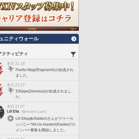
ュニティウォール
アクティビティ
本日 21:18
Puella Magi(Ragnarok)が結成され
ました。
本日 21:17
53hjqw(Zeromus)が結成されまし
た。
本日 21:07
Lili Ella
Raiden [Light]
Lili Ella(
Raiden)さんがフリーカ
ンパニー"Hit Us Harder!(Raiden)"の
メンバー募集を開始しました。