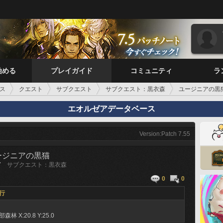
始める
プレイガイド
コミュニティ
ラ
ス
クエスト
サブクエスト
サブクエスト：黒衣森
ユージニアの黒
エオルゼアデータベース
Version:Patch 7.55
ージニアの黒猫
7
サブクエスト：黒衣森
0
0
行
部森林
X:20.8 Y:25.0