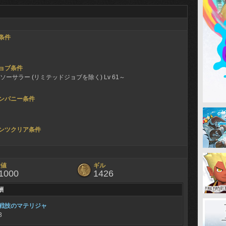
条件
ョブ条件
ソーサラー (リミテッドジョブを除く) Lv 61～
ンパニー条件
ンツクリア条件
験値
ギル
1000
1426
酬
戦技のマテリジャ
3