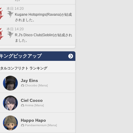
本日 14:20
Kugane Hotsprings(Ravana)が結成
されました。
本日 14:20
R.J's Disco Club(Goblin)が結成され
ました。
キングピックアップ
タルコンフリクト ランキング
Jay Eins
Chocobo [Mana]
Ciel Cocco
Anima [Mana]
Happo Hapo
Pandaemonium [Mana]