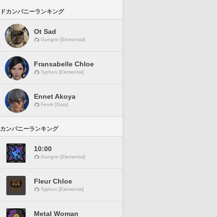
ドカンパニーランキング
Ot Sad
Gungnir [Elemental]
Fransabelle Chloe
Typhon [Elemental]
Ennet Akoya
Fenrir [Gaia]
カンパニーランキング
10:00
Gungnir [Elemental]
Fleur Chloe
Typhon [Elemental]
Metal Woman