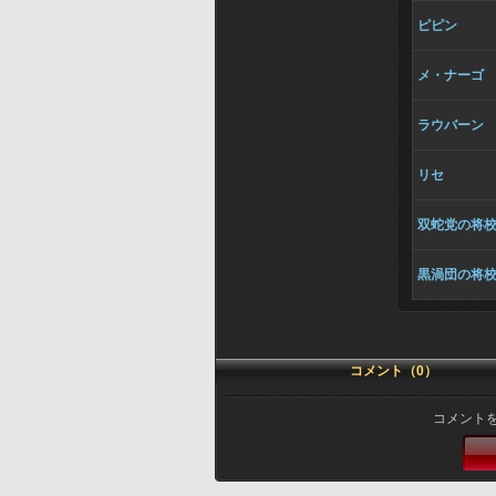
ピピン
メ・ナーゴ
ラウバーン
リセ
双蛇党の将
黒渦団の将
コメント（0）
コメント