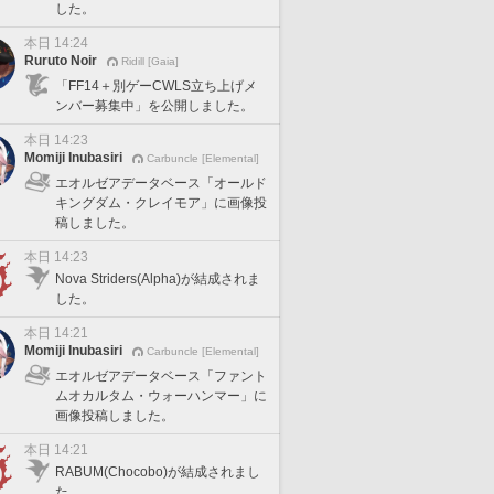
した。
本日 14:24
Ruruto Noir
Ridill [Gaia]
「FF14＋別ゲーCWLS立ち上げメ
ンバー募集中」を公開しました。
本日 14:23
Momiji Inubasiri
Carbuncle [Elemental]
エオルゼアデータベース「オールド
キングダム・クレイモア」に画像投
稿しました。
本日 14:23
Nova Striders(Alpha)が結成されま
した。
本日 14:21
Momiji Inubasiri
Carbuncle [Elemental]
エオルゼアデータベース「ファント
ムオカルタム・ウォーハンマー」に
画像投稿しました。
本日 14:21
RABUM(Chocobo)が結成されまし
た。