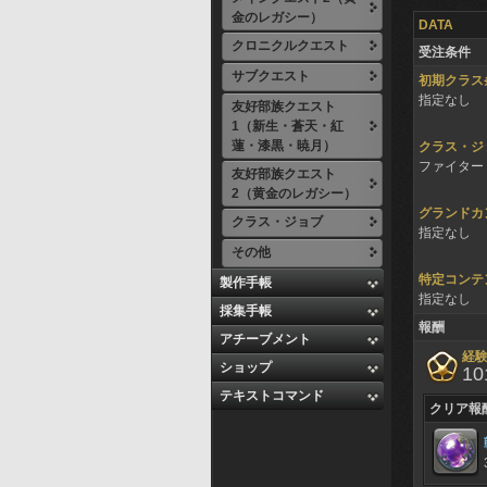
金のレガシー）
DATA
クロニクルクエスト
受注条件
サブクエスト
初期クラス
指定なし
友好部族クエスト
1（新生・蒼天・紅
蓮・漆黒・暁月）
クラス・ジ
ファイター 
友好部族クエスト
2（黄金のレガシー）
グランドカ
クラス・ジョブ
指定なし
その他
特定コンテ
製作手帳
指定なし
採集手帳
報酬
アチーブメント
経
ショップ
10
テキストコマンド
クリア報