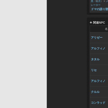
黒・暁月）
>
レーター
ドマの語り
関連NPC
名
アリゼー
アルフィノ
タタル
リセ
アルフィノ
クルル
コンラッド