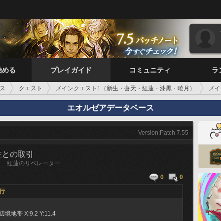
始める
プレイガイド
コミュニティ
ラ
ス
クエスト
メインクエスト1（新生・蒼天・紅蓮・漆黒・暁月）
メイ
エオルゼアデータベース
Version:Patch 7.55
主との取引
1
紅蓮のリベレーター
0
0
行
辺境地帯
X:9.2 Y:11.4