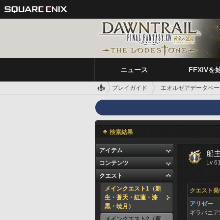
ニュース
FFXIVを
プレイガイド
エオルゼアデータベー
検索結果
アイテム
船
Lv 6
コンテンツ
クエスト
メインクエスト1（新
クエスト発
生・蒼天・紅蓮・漆
アリゼー
黒・暁月）
ギラバニア
メインクエスト2（黄