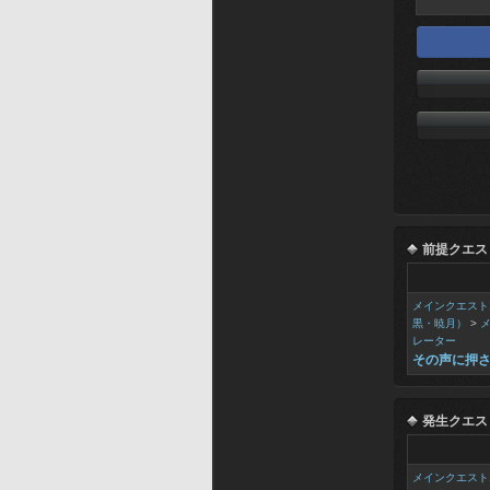
前提クエス
メインクエスト
黒・暁月）
>
レーター
その声に押
発生クエス
メインクエスト