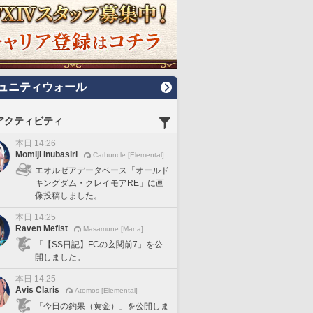
ュニティウォール
アクティビティ
本日 14:26
Momiji Inubasiri
Carbuncle [Elemental]
エオルゼアデータベース「オールド
キングダム・クレイモアRE」に画
像投稿しました。
本日 14:25
Raven Mefist
Masamune [Mana]
「【SS日記】FCの玄関前7」を公
開しました。
本日 14:25
Avis Claris
Atomos [Elemental]
「今日の釣果（黄金）」を公開しま