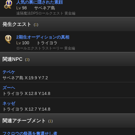
人気の裏に隠された素顔
Lv
98
サベネア島
遠隔魔法DPSロールクエスト 黄金編
発生クエスト
(
1
)
2期生オーディションの真相
Lv
100
トライヨラ
ロールエクストラストーリー 黄金編
関連NPC
(
3
)
テペケ
サベネア島 X:19.9 Y:7.2
ズーヘ
トライヨラ X:12.8 Y:14.8
ネッゼ
トライヨラ X:12.7 Y:14.8
関連アチーブメント
(
1
)
フクロウの祭器を奪還せし者