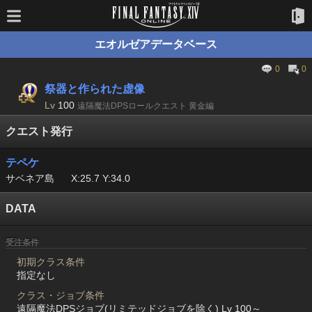
エオルゼアデータベース
0
0
祭器と作られた虚像
Lv
100
遠隔魔法DPSロールクエスト 黄金編
クエスト発行
テペケ
サベネア島
X:25.7 Y:34.0
DATA
受注条件
初期クラス条件
指定なし
クラス・ジョブ条件
遠隔魔法DPSジョブ(リミテッドジョブを除く) Lv 100～