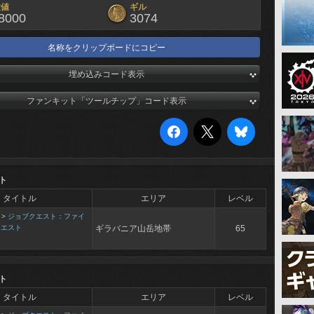
験値
ギル
8000
3074
名称をクリップボードにコピー
埋め込みコード表示
ファンキット「ツールチップ」コード表示
ト
タイトル
エリア
レベル
>
ジョブクエスト：ファイ
クエスト
ギラバニア山岳地帯
65
ト
タイトル
エリア
レベル