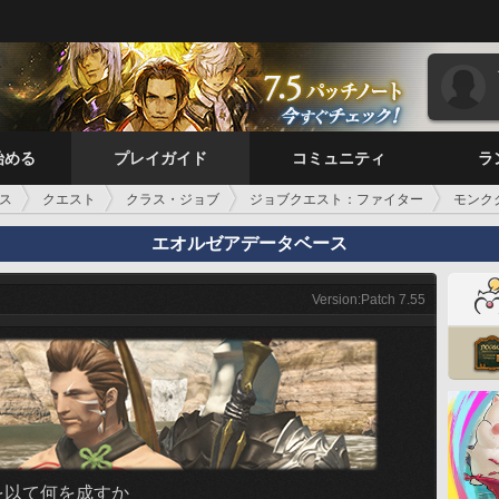
始める
プレイガイド
コミュニティ
ラ
ス
クエスト
クラス・ジョブ
ジョブクエスト：ファイター
モンク
エオルゼアデータベース
Version:Patch 7.55
を以て何を成すか