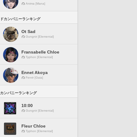
Anima [Mana]
ドカンパニーランキング
Ot Sad
Gungnir [Elemental]
Fransabelle Chloe
Typhon [Elemental]
Ennet Akoya
Fenrir [Gaia]
カンパニーランキング
10:00
Gungnir [Elemental]
Fleur Chloe
Typhon [Elemental]