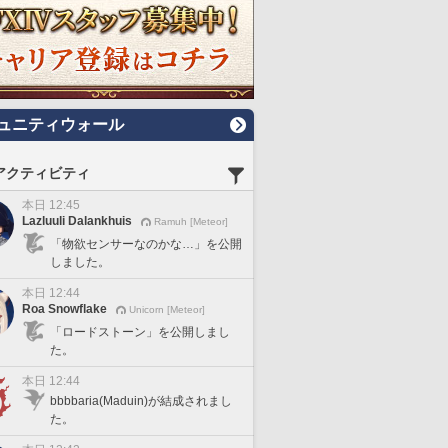
ュニティウォール
アクティビティ
本日 12:45
Lazluuli Dalankhuis
Ramuh [Meteor]
「物欲センサーなのかな…」を公開
しました。
本日 12:44
Roa Snowflake
Unicorn [Meteor]
「ロードストーン」を公開しまし
た。
本日 12:44
bbbbaria(Maduin)が結成されまし
た。