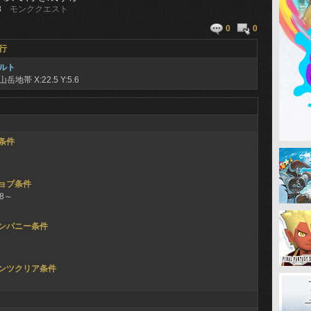
8
モンククエスト
0
0
行
ルト
山岳地帯
X:22.5 Y:5.6
条件
ョブ条件
68～
ンパニー条件
ンツクリア条件