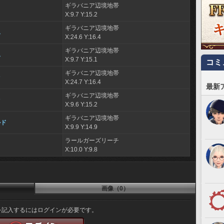
ギラバニア辺境地帯
X:9.7 Y:15.2
ギラバニア辺境地帯
ハ
X:24.6 Y:16.4
ギラバニア辺境地帯
ハ
X:9.7 Y:15.1
コミ
ギラバニア辺境地帯
ァ
X:24.7 Y:16.4
最新
ギラバニア辺境地帯
ァ
X:9.6 Y:15.2
ギラバニア辺境地帯
ルド
X:9.9 Y:14.9
ラールガーズリーチ
X:10.0 Y:9.8
画像（0）
を記入するにはログインが必要です。