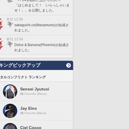
「はじめまして！ いらっしゃいま
せ！」」を公開しました。
本日 12:36
sakaguchi.co(Masamune)が結成さ
れました。
本日 12:34
Dolce & Banana(Phoenix)が結成さ
れました。
キングピックアップ
タルコンフリクト ランキング
Sensei Jyutusi
Chocobo [Mana]
Jay Eins
Chocobo [Mana]
Ciel Cocco