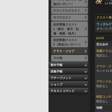
Lv 6
金のレガシー）
クロニクルクエスト
サブクエスト
クエスト発
ウィダルゲ
友好部族クエスト
ギラバニア
1（新生・蒼天・紅
蓮・漆黒・暁月）
DATA
友好部族クエスト
2（黄金のレガシー）
受注条件
クラス・ジョブ
初期クラス
指定なし
その他
製作手帳
クラス・ジ
モンク Lv 
採集手帳
アチーブメント
グランドカ
ショップ
指定なし
テキストコマンド
特定コンテ
指定なし
報酬