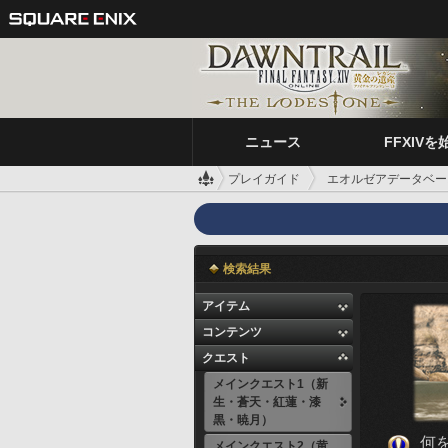
ニュース
FFXIVを
プレイガイド
エオルゼアデータベー
検索結果
アイテム
コンテンツ
クエスト
メインクエスト1（新
生・蒼天・紅蓮・漆
黒・暁月）
何
メインクエスト2（黄