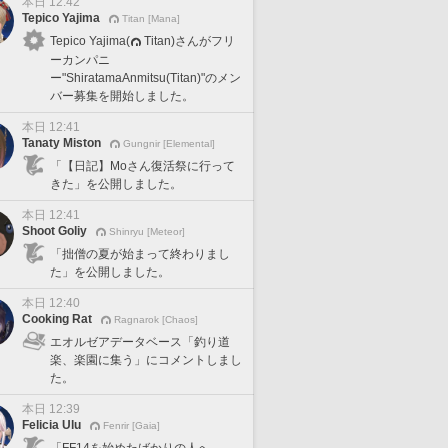
本日 12:42
Tepico Yajima
Titan [Mana]
Tepico Yajima(
Titan)さんがフリ
ーカンパニ
ー"ShiratamaAnmitsu(Titan)"のメン
バー募集を開始しました。
本日 12:41
Tanaty Miston
Gungnir [Elemental]
「【日記】Moさん復活祭に行って
きた」を公開しました。
本日 12:41
Shoot Goliy
Shinryu [Meteor]
「拙僧の夏が始まって終わりまし
た」を公開しました。
本日 12:40
Cooking Rat
Ragnarok [Chaos]
エオルゼアデータベース「釣り道
楽、楽園に集う」にコメントしまし
た。
本日 12:39
Felicia Ulu
Fenrir [Gaia]
「FF14を始めたばかりの人へ