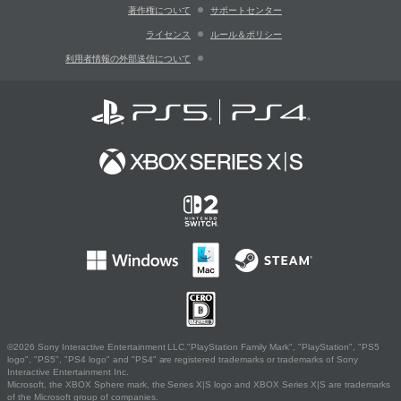
著作権について
サポートセンター
ライセンス
ルール＆ポリシー
利用者情報の外部送信について
©2026 Sony Interactive Entertainment LLC."PlayStation Family Mark", "PlayStation", "PS5
logo", "PS5", "PS4 logo" and "PS4" are registered trademarks or trademarks of Sony
Interactive Entertainment Inc.
Microsoft, the XBOX Sphere mark, the Series X|S logo and XBOX Series X|S are trademarks
of the Microsoft group of companies.