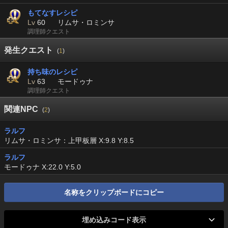
もてなすレシピ
Lv
60
リムサ・ロミンサ
調理師クエスト
発生クエスト
(
1
)
持ち味のレシピ
Lv
63
モードゥナ
調理師クエスト
関連NPC
(
2
)
ラルフ
リムサ・ロミンサ：上甲板層 X:9.8 Y:8.5
ラルフ
モードゥナ X:22.0 Y:5.0
名称をクリップボードにコピー
埋め込みコード表示