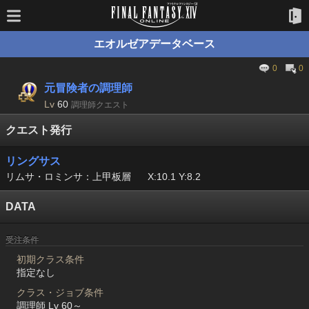
エオルゼアデータベース
0
0
元冒険者の調理師
Lv
60
調理師クエスト
クエスト発行
リングサス
リムサ・ロミンサ：上甲板層
X:10.1 Y:8.2
DATA
受注条件
初期クラス条件
指定なし
クラス・ジョブ条件
調理師 Lv 60～